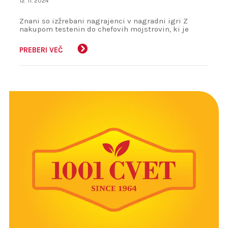
12. 11. 2024
Znani so izžrebani nagrajenci v nagradni igri Z
nakupom testenin do chefovih mojstrovin, ki je
potekala med 1.10. in 31.10.2024.
PREBERI VEČ