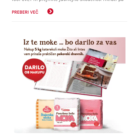
vas poslanih 6 oznak »NARAVI prijazno« uvrsti v
žreb za eno od glavnih nagrad.
PREBERI VEČ