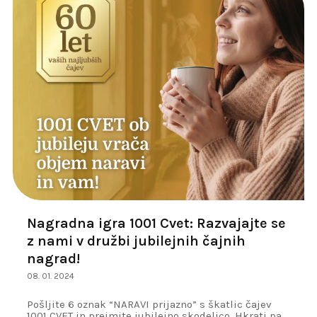
Nagradna igra 1001 Cvet: Razvajajte se
z nami v družbi jubilejnih čajnih
nagrad!
08. 01. 2024
Pošljite 6 oznak “NARAVI prijazno” s škatlic čajev
1001 CVET in prejmite jubilejno skodelico. Hkrati pa