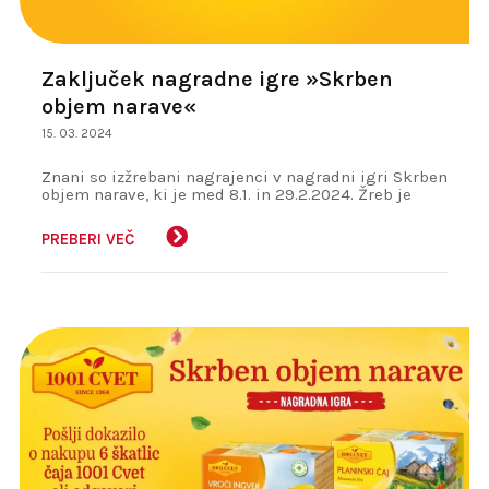
Zaključek nagradne igre »Skrben
objem narave«
15. 03. 2024
Znani so izžrebani nagrajenci v nagradni igri Skrben
objem narave, ki je med 8.1. in 29.2.2024. Žreb je
določil, da nagrade prejmejo:
PREBERI VEČ