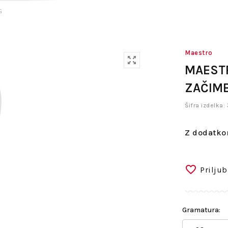
G
Maestro
MAEST
ZAČIM
Šifra izdelka
Z dodatko
Priljub
Gramatura: