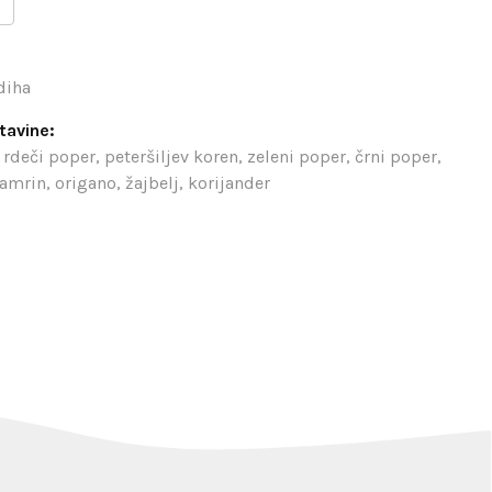
diha
tavine:
rdeči poper, peteršiljev koren, zeleni poper, črni poper,
amrin, origano, žajbelj, korijander