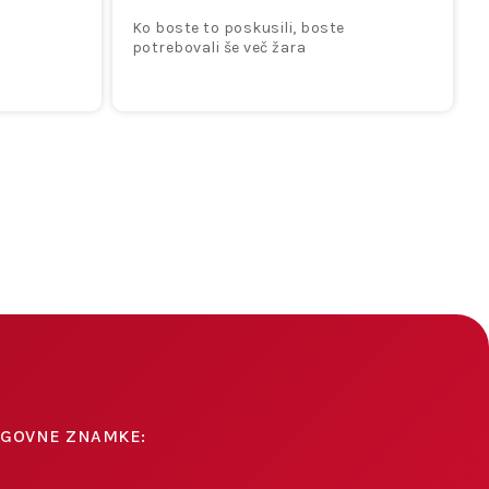
Ko boste to poskusili, boste
potrebovali še več žara
AGOVNE ZNAMKE: