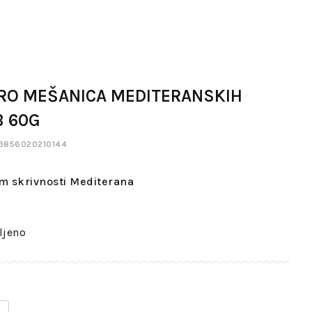
RO MEŠANICA MEDITERANSKIH
B 60G
: 3856020210144
m skrivnosti Mediterana
ljeno