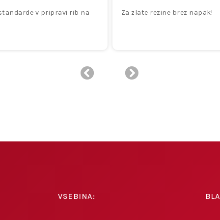
standarde v pripravi rib na
Za zlate rezine brez napak!
VSEBINA:
BL