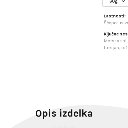
60g
Lastnosti:
Ščepec nav
Ključne ses
Morska sol, 
timijan, rož
Opis izdelka