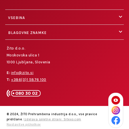
VSEBINA
BLAGOVNE ZNAMKE
Žito d.o.o.
Moskovska ulica 1
1000 Ljubljana, Slovenia
E:
info@zito.si
T:
+386(0)1 5876 100
© 2024, ŽITO Prehrambena industrija d.o.o., vse pravice
pridržane.
Izdelava spletne strani: Sitexo.com
Nastavitve piškotkov