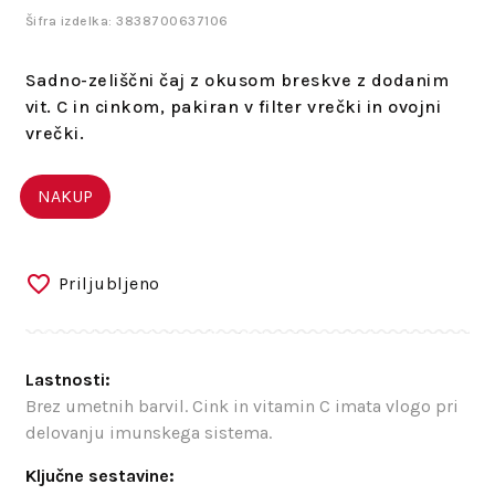
Šifra izdelka: 3838700637106
Sadno-zeliščni čaj z okusom breskve z dodanim
vit. C in cinkom, pakiran v filter vrečki in ovojni
vrečki.
NAKUP
Priljubljeno
Lastnosti:
Brez umetnih barvil. Cink in vitamin C imata vlogo pri
delovanju imunskega sistema.
Ključne sestavine: