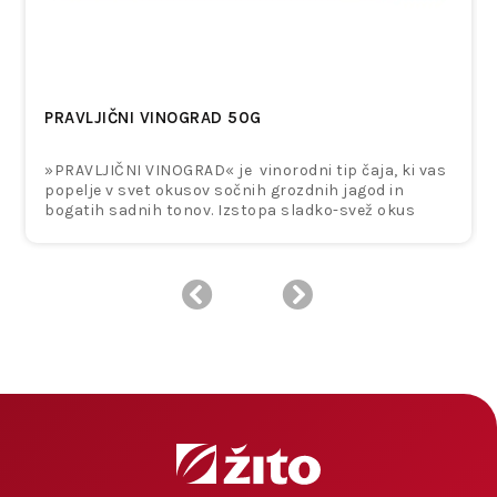
PRAVLJIČNI VINOGRAD 50G
»PRAVLJIČNI VINOGRAD« je vinorodni tip čaja, ki vas
popelje v svet okusov sočnih grozdnih jagod in
bogatih sadnih tonov. Izstopa sladko-svež okus
grozdja, popolno dopolnjen z nežno trpkostjo
aronije. Sadni čaj z zeliščnim pridihom – kot sprehod
skozi vinograd v pravljični jeseni, poln topline, okusa
in domišljije.