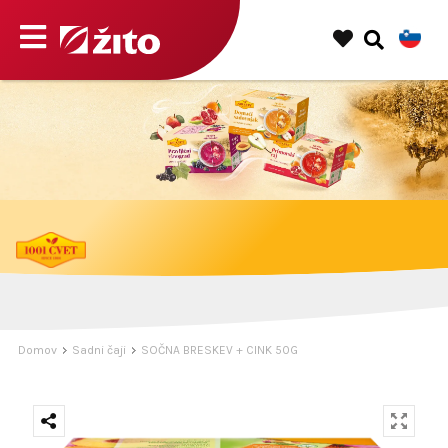
1001 Cvet, večkratni prejemnik nagrade Trusted brand.
Domov
Sadni čaji
SOČNA BRESKEV + CINK 50G