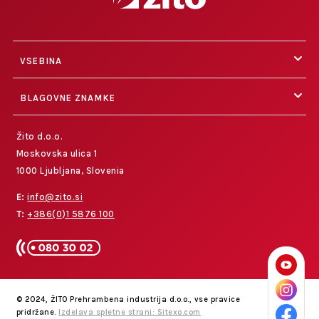
VSEBINA
BLAGOVNE ZNAMKE
Žito d.o.o.
Moskovska ulica 1
1000 Ljubljana, Slovenia
E:
info@zito.si
T:
+386(0)1 5876 100
© 2024, ŽITO Prehrambena industrija d.o.o., vse pravice
pridržane.
Izdelava spletne strani: Sitexo.com