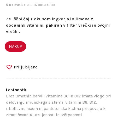
Šifra izdelka: 3838700634280
Zeliščni čaj z okusom ingverja in limone z
dodanimi vitamini, pakiran v filter vrečki in ovojni
vrečki.
NAKUP
Priljubljeno
Lastnosti:
Brez umetnih barvil. Vitamina B6 in B12 imata vlogo pri
delovanju imunskega sistema. vitamini B6, B12,
riboflavin, niacin in pantotenska kislina prispevajo k
zmanjševanju utrujenosti in izčrpanosti.