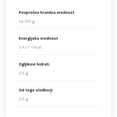
Povprečna hranilna vrednost
na 100 g
Energijska vrednost
3 kJ / 1 kcal
Ogljikovi hidrati
0.5 g
Od tega sladkorji
0.5 g