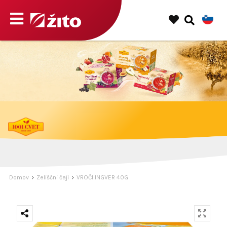
1001 Cvet, večkratni prejemnik nagrade Trusted brand.
Domov
Zeliščni čaji
VROČI INGVER 40G