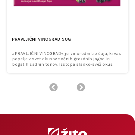
PRAVLJIČNI VINOGRAD 50G
»PRAVLJIČNI VINOGRAD« je vinorodni tip čaja, ki vas
popelje v svet okusov sočnih grozdnih jagod in
bogatih sadnih tonov. Izstopa sladko-svež okus
grozdja, popolno dopolnjen z nežno trpkostjo
aronije. Sadni čaj z zeliščnim pridihom – kot sprehod
skozi vinograd v pravljični jeseni, poln topline, okusa
in domišljije.