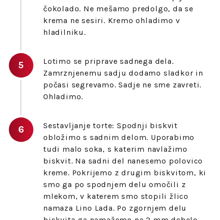
čokolado. Ne mešamo predolgo, da se
krema ne sesiri. Kremo ohladimo v
hladilniku.
Lotimo se priprave sadnega dela.
Zamrznjenemu sadju dodamo sladkor in
počasi segrevamo. Sadje ne sme zavreti.
Ohladimo.
Sestavljanje torte: Spodnji biskvit
obložimo s sadnim delom. Uporabimo
tudi malo soka, s katerim navlažimo
biskvit. Na sadni del nanesemo polovico
kreme. Pokrijemo z drugim biskvitom, ki
smo ga po spodnjem delu omočili z
mlekom, v katerem smo stopili žlico
namaza Lino Lada. Po zgornjem delu
biskvita ga namažemo na 2 mm debelo,