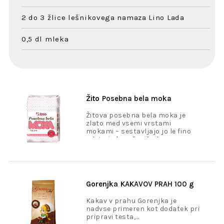
2 do 3 žlice lešnikovega namaza Lino Lada
0,5 dl mleka
Žito
Posebna bela moka
Žitova posebna bela moka je
zlato med vsemi vrstami
mokami – sestavljajo jo le fino
mleta jedra pšeničnih zrn.
Gorenjka
KAKAVOV PRAH 100 g
Kakav v prahu Gorenjka je
nadvse primeren kot dodatek pri
pripravi testa,...