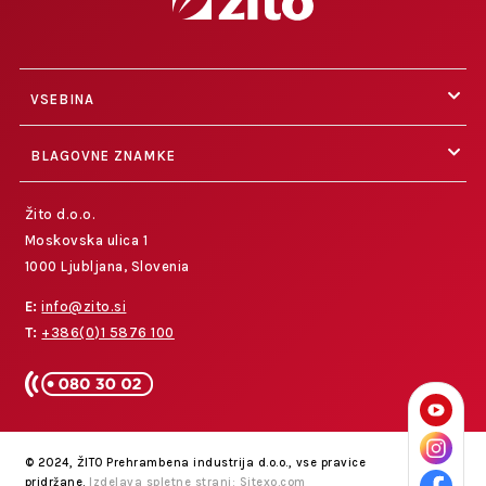
VSEBINA
BLAGOVNE ZNAMKE
Žito d.o.o.
Moskovska ulica 1
1000 Ljubljana, Slovenia
E:
info@zito.si
T:
+386(0)1 5876 100
© 2024, ŽITO Prehrambena industrija d.o.o., vse pravice
pridržane.
Izdelava spletne strani: Sitexo.com