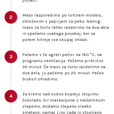
puhast.
Maso razporedimo po tortnem modelu,
obloženim s papirjem za peko. Namig:
maso za torto lahko razdelimo na dva dela
in spečemo vsakega posebej, ker se
potem hitreje vse skupaj ohladi.
Pečemo v že ogreti pečici na 180 °C, na
programu ventilacija. Pečemo približno
30 minut. Če maso za torto razdelimo na
dva dela, ju pečemo po 20 minut. Pečen
biskvit ohladimo.
Za kremo nad vodno kopeljo stopimo
čokolado. Sir maskarpone z mešalnikom
stepemo, dodamo stepeno sladko
smetano, namaz Lino Lada in stopljeno