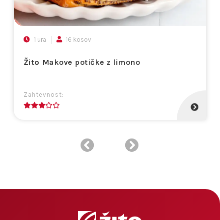
1 ura
16 kosov
Žito
Makove potičke z limono
Zahtevnost:
3