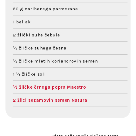
50 g naribanega parmezana
1 beljak
2 žlički suhe čebule
½ žličke suhega česna
½ žličke mletih koriandrovih semen
1 ¼ žličke soli
½ žličke črnega popra Maestro
2 žlici sezamovih semen Natura