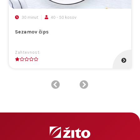
30 minut
40 - 50 kosov
Sezamov čips
Zahtevnost:
1