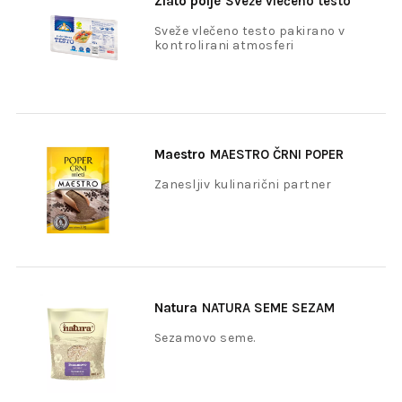
Zlato polje
Sveže vlečeno testo
300g
Sveže vlečeno testo pakirano v
kontrolirani atmosferi
Maestro
MAESTRO ČRNI POPER
MLETI 20G
Zanesljiv kulinarični partner
Natura
NATURA SEME SEZAM
300g
Sezamovo seme.