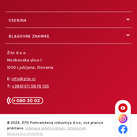
VSEBINA
BLAGOVNE ZNAMKE
Žito d.o.o.
Moskovska ulica 1
1000 Ljubljana, Slovenia
E:
info@zito.si
T:
+386(0)1 5876 100
© 2024, ŽITO Prehrambena industrija d.o.o., vse pravice
pridržane.
Izdelava spletne strani: Sitexo.com
Nastavitve piškotkov