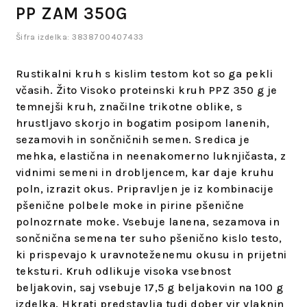
PP ZAM 350G
Šifra izdelka: 3838700407433
Rustikalni kruh s kislim testom kot so ga pekli
včasih. Žito Visoko proteinski kruh PPZ 350 g je
temnejši kruh, značilne trikotne oblike, s
hrustljavo skorjo in bogatim posipom lanenih,
sezamovih in sončničnih semen. Sredica je
mehka, elastična in neenakomerno luknjičasta, z
vidnimi semeni in drobljencem, kar daje kruhu
poln, izrazit okus. Pripravljen je iz kombinacije
pšenične polbele moke in pirine pšenične
polnozrnate moke. Vsebuje lanena, sezamova in
sončnična semena ter suho pšenično kislo testo,
ki prispevajo k uravnoteženemu okusu in prijetni
teksturi. Kruh odlikuje visoka vsebnost
beljakovin, saj vsebuje 17,5 g beljakovin na 100 g
izdelka. Hkrati predstavlja tudi dober vir vlaknin