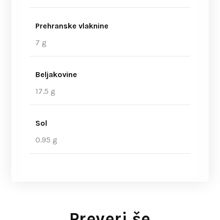
Prehranske vlaknine
7 g
Beljakovine
17.5 g
Sol
0.95 g
Preveri še