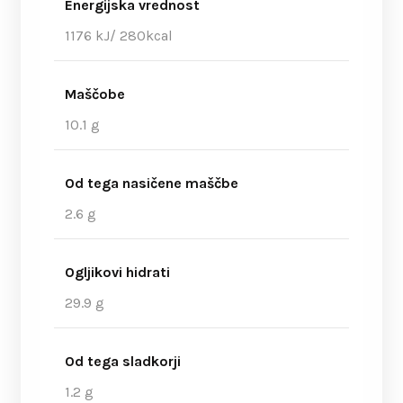
Energijska vrednost
1176 kJ/ 280kcal
Maščobe
10.1 g
Od tega nasičene maščbe
2.6 g
Ogljikovi hidrati
29.9 g
Od tega sladkorji
1.2 g