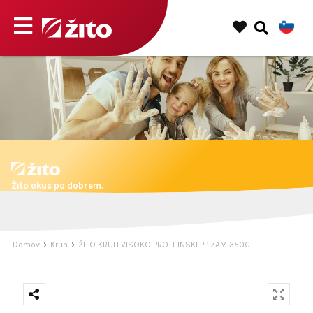
Žito okus po dobrem.
Domov
Kruh
ŽITO KRUH VISOKO PROTEINSKI PP ZAM 350G