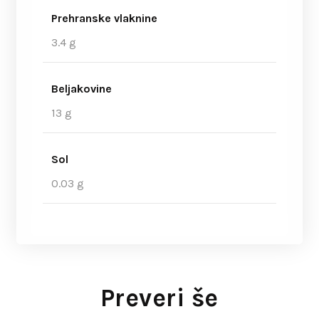
Prehranske vlaknine
3.4 g
Beljakovine
13 g
Sol
0.03 g
Preveri še