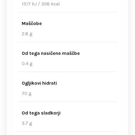
1517 kJ / 358 kcal
Maščobe
2.8 g
Od tega nasičene maščbe
0.4 g
Ogljikovi hidrati
70 g
Od tega sladkorji
3.7 g