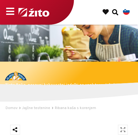
Zlato Polje, naravni kakovostni izdelki za vsak trenutek dneva.
Domov
Jajčne testenine
Ribana kaša s korenjem