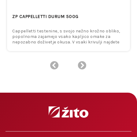
ZP CAPPELLETTI DURUM 500G
Cappelletti testenine, s svojo nežno krožno obliko,
popolnoma zajamejo vsako kapljico omake za
nepozabno doživetje okusa. V vsaki krivulji najdete
bogat okus vaše najljubše omake, ki vas popelje v
pravi duh italijanske kuhinje z vsakim grižljajem.