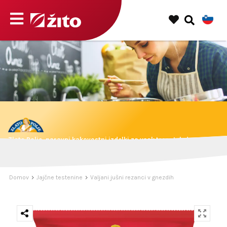
Zlato Polje, naravni kakovostni izdelki za vsak trenutek dneva.
Domov
Jajčne testenine
Valjani jušni rezanci v gnezdih