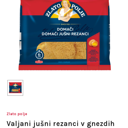
Zlato polje
Valjani jušni rezanci v gnezdih