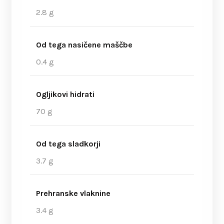
2.8 g
Od tega nasičene maščbe
0.4 g
Ogljikovi hidrati
70 g
Od tega sladkorji
3.7 g
Prehranske vlaknine
3.4 g