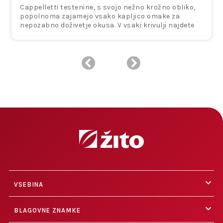
Cappelletti testenine, s svojo nežno krožno obliko,
popolnoma zajamejo vsako kapljico omake za
nepozabno doživetje okusa. V vsaki krivulji najdete
bogat okus vaše najljubše omake, ki vas popelje v
pravi duh italijanske kuhinje z vsakim grižljajem.
VSEBINA
BLAGOVNE ZNAMKE