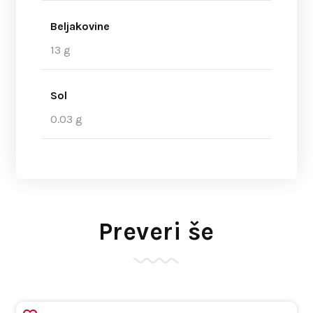
Beljakovine
13 g
Sol
0.03 g
Preveri še