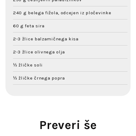
240 g belega fižola, odcejen iz pločevinke
60 g feta sira
2-3 žlice balzamičnega kisa
2-3 žlice olivnega olja
⅓ žličke soli
⅓ žličke črnega popra
Preveri še