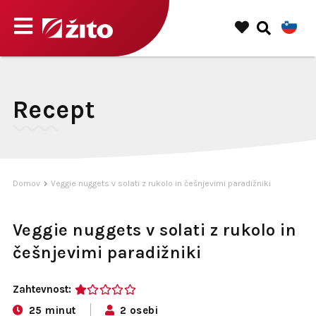
Recept
Domov
Veggie nuggets v solati z rukolo in češnjevimi paradižniki
Veggie nuggets v solati z rukolo in
češnjevimi paradižniki
Zahtevnost:
1
25 minut
2 osebi