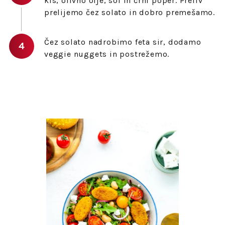
kis, olivno olje, sol in črni poper. Preliv
prelijemo čez solato in dobro premešamo.
Čez solato nadrobimo feta sir, dodamo
veggie nuggets in postrežemo.