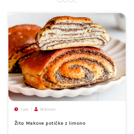
1 ura
16 kosov
Žito
Makove potičke z limono