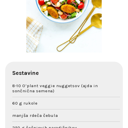
Sestavine
8-10 O’plant veggie nuggetsov (ajda in
sončnična semena)
60 g rukole
manjša rdeča čebula
250 g češnjevih paradižnikov