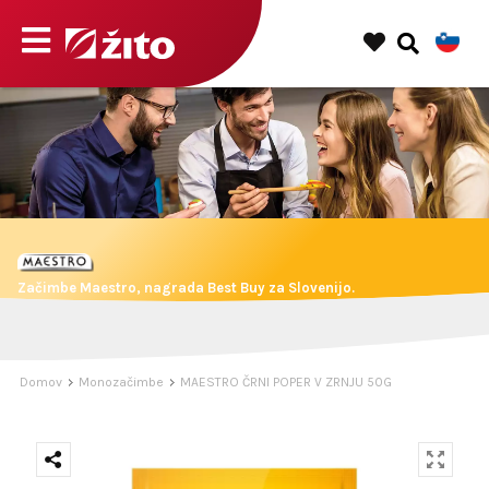
Začimbe Maestro, nagrada Best Buy za Slovenijo.
Domov
Monozačimbe
MAESTRO ČRNI POPER V ZRNJU 50G