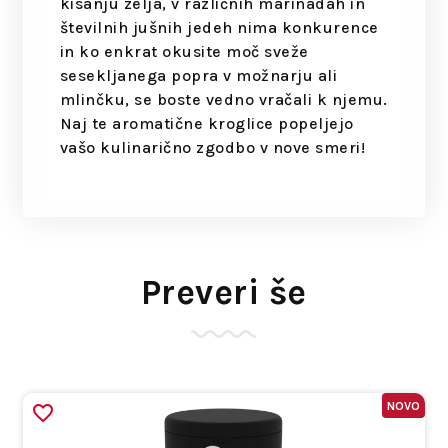
kisanju zelja, v različnih marinadah in
številnih jušnih jedeh nima konkurence
in ko enkrat okusite moč sveže
sesekljanega popra v možnarju ali
mlinčku, se boste vedno vračali k njemu.
Naj te aromatične kroglice popeljejo
vašo kulinarično zgodbo v nove smeri!
Preveri še
NOVO