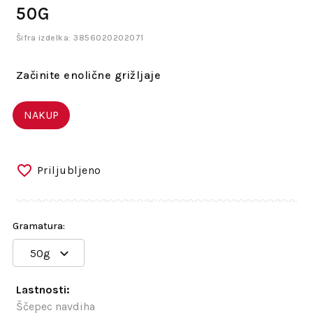
50G
Šifra izdelka: 3856020202071
Začinite enolične grižljaje
NAKUP
Priljubljeno
Gramatura:
50g
Lastnosti:
Ščepec navdiha