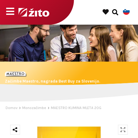
Začimbe Maestro, nagrada Best Buy za Slovenijo.
Domov
Monozačimbe
MAESTRO KUMINA MLETA 20G