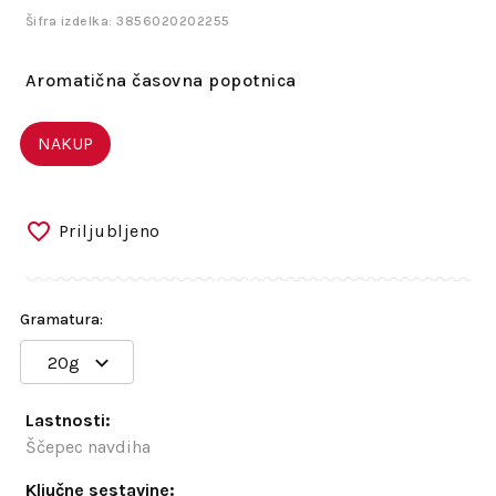
Šifra izdelka: 3856020202255
Aromatična časovna popotnica
NAKUP
Priljubljeno
Gramatura:
20g
Lastnosti:
Ščepec navdiha
Ključne sestavine: