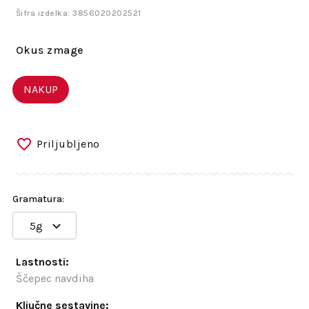
Šifra izdelka: 3856020202521
Okus zmage
NAKUP
Priljubljeno
Gramatura:
5g
Lastnosti:
Ščepec navdiha
Ključne sestavine: