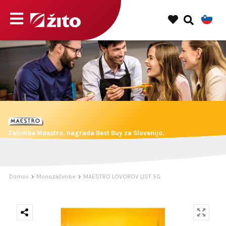
Začimbe Maestro, nagrada Best Buy za Slovenijo.
Domov
Monozačimbe
MAESTRO LOVOROV LIST 5G