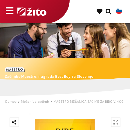
Začimbe Maestro, nagrada Best Buy za Slovenijo.
Domov
Mešanica začimb
MAESTRO MEŠANICA ZAČIMB ZA RIBO V. 40G