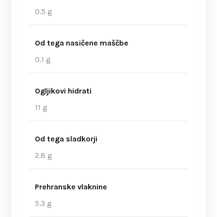
0.5 g
Od tega nasičene maščbe
0.1 g
Ogljikovi hidrati
11 g
Od tega sladkorji
2.8 g
Prehranske vlaknine
5.3 g