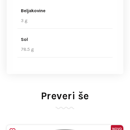
Beljakovine
3 g
Sol
78.5 g
Preveri še
NOVO