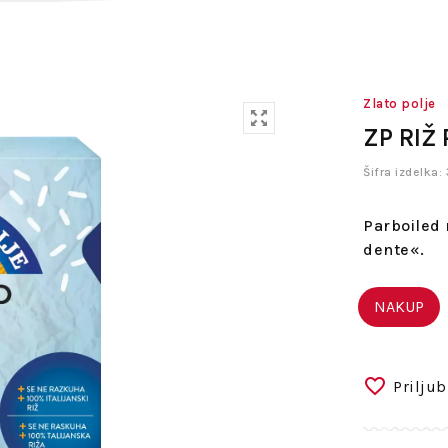
Zlato polje
ZP RIŽ
Šifra izdelk
Parboiled r
dente«.
NAKUP
Priljub