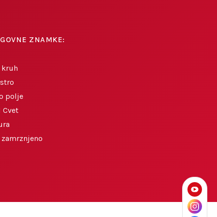
AGOVNE ZNAMKE:
 kruh
stro
o polje
 Cvet
ura
o zamrznjeno