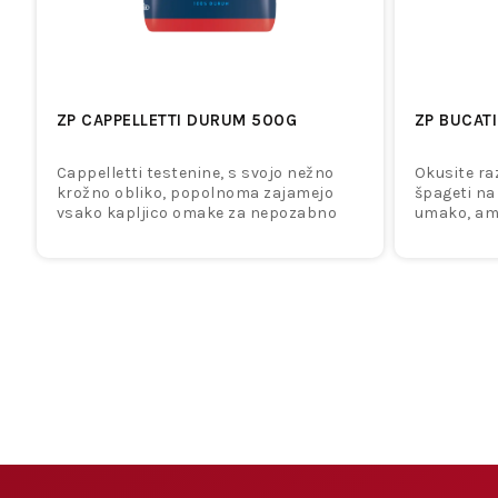
ZP CAPPELLETTI DURUM 500G
ZP BUCAT
Cappelletti testenine, s svojo nežno
Okusite raz
krožno obliko, popolnoma zajamejo
špageti na 
vsako kapljico omake za nepozabno
umako, amp
doživetje okusa. V vsaki krivulji najdete
ustvarjajo
bogat okus vaše najljubše omake, ki
paradižnik
vas popelje v pravi duh italijanske
sirom so t
kuhinje z vsakim grižljajem.