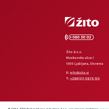
Žito d.o.o.
Moskovska ulica 1
1000 Ljubljana, Slovenia
E:
info@zito.si
T:
+386(0)1 5876 100