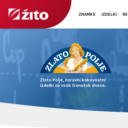
ZNAMKE
IZDELKI
RE
Zlato Polje, naravni kakovostni
izdelki za vsak trenutek dneva.