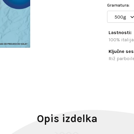
Gramatura:
500g
Lastnosti:
100% italij
Ključne ses
Riž parboil
Opis izdelka