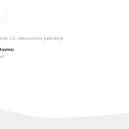
anski riž, vakuumsko pakiranje
tavine:
ed