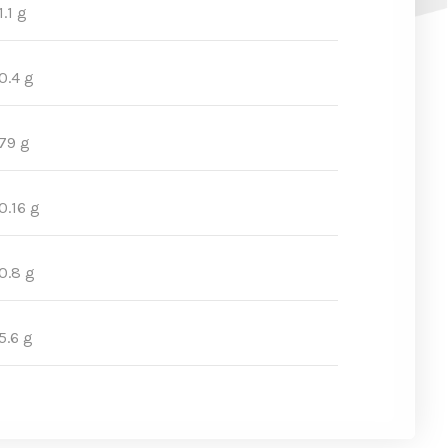
1.1 g
0.4 g
79 g
0.16 g
0.8 g
5.6 g