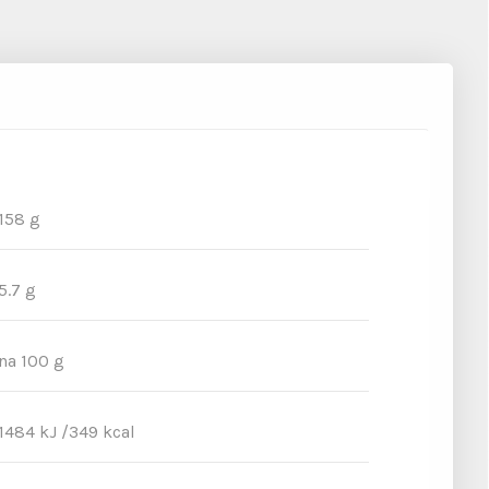
158 g
5.7 g
na 100 g
1484 kJ /349 kcal