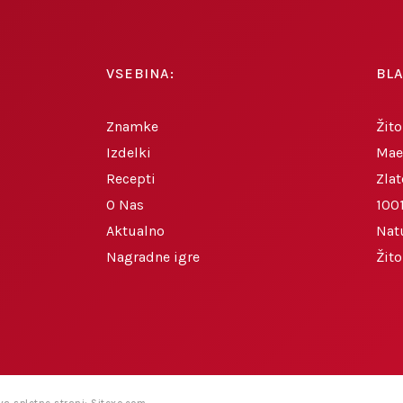
VSEBINA:
BL
Znamke
Žito
Izdelki
Mae
Recepti
Zlat
O Nas
1001
Aktualno
Nat
Nagradne igre
Žit