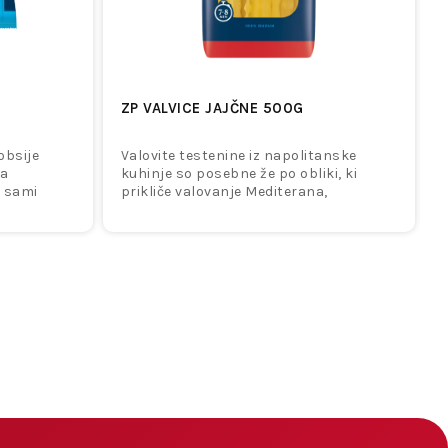
ZP VALVICE JAJČNE 500G
obsije
Valovite testenine iz napolitanske
na
kuhinje so posebne že po obliki, ki
e sami
prikliče valovanje Mediterana,
 družbi
spominjajo pa tudi na dragocene čipke.
ega pesta.
Zaradi svojih valov odlično zadržujejo
 jedeh, ki
omako, zato so odlične skupaj z
bogatimi mesnimi, kremnimi ali
zelenjavnimi omakami.