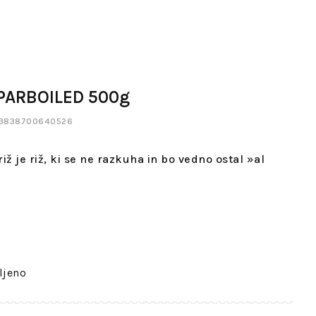
 PARBOILED 500g
a: 3838700640526
iž je riž, ki se ne razkuha in bo vedno ostal »al
ljeno