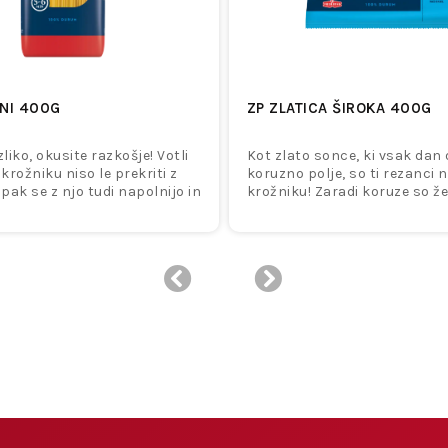
INI 400G
ZP ZLATICA ŠIROKA 400G
liko, okusite razkošje! Votli
Kot zlato sonce, ki vsak dan 
krožniku niso le prekriti z
koruzno polje, so ti rezanci 
ak se z njo tudi napolnijo in
krožniku! Zaradi koruze so ž
 čarovnijo okusov. S
polnega okusa, še boljši pa v
ovo omako, zelenjavo in
močnejših ragujev ali orehov
e testenine nepremagljive.
Odlični so tudi v testeninskih
se pripravljajo v pečici.