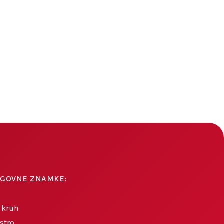
AGOVNE ZNAMKE:
 kruh
stro