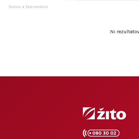
Domov
Žele bonboni
Ni rezultatov