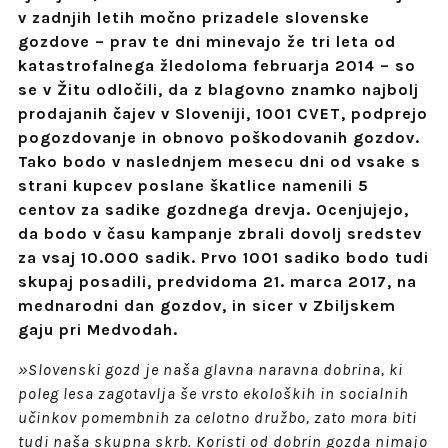
v zadnjih letih močno prizadele slovenske
gozdove – prav te dni minevajo že tri leta od
katastrofalnega žledoloma februarja 2014 – so
se v Žitu odločili, da z blagovno znamko najbolj
prodajanih čajev v Sloveniji, 1001 CVET, podprejo
pogozdovanje in obnovo poškodovanih gozdov.
Tako bodo v naslednjem mesecu dni od vsake s
strani kupcev poslane škatlice namenili 5
centov za sadike gozdnega drevja. Ocenjujejo,
da bodo v času kampanje zbrali dovolj sredstev
za vsaj 10.000 sadik. Prvo 1001 sadiko bodo tudi
skupaj posadili, predvidoma 21. marca 2017, na
mednarodni dan gozdov, in sicer v Zbiljskem
gaju pri Medvodah.
»Slovenski gozd je naša glavna naravna dobrina, ki
poleg lesa zagotavlja še vrsto ekoloških in socialnih
učinkov pomembnih za celotno družbo, zato mora biti
tudi naša skupna skrb. Koristi od dobrin gozda nimajo