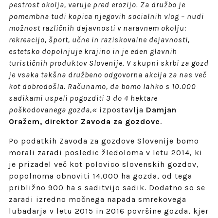
pestrost okolja, varuje pred erozijo. Za družbo je
pomembna tudi kopica njegovih socialnih vlog – nudi
možnost različnih dejavnosti v naravnem okolju:
rekreacijo, šport, učne in raziskovalne dejavnosti,
estetsko dopolnjuje krajino in je eden glavnih
turističnih produktov Slovenije. V skupni skrbi za gozd
je vsaka takšna družbeno odgovorna akcija za nas več
kot dobrodošla. Računamo, da bomo lahko s 10.000
sadikami uspeli pogozditi 3 do 4 hektare
poškodovanega gozda,«
izpostavlja
Damjan
Oražem, direktor Zavoda za gozdove
.
Po podatkih Zavoda za gozdove Slovenije bomo
morali zaradi posledic žledoloma v letu 2014, ki
je prizadel več kot polovico slovenskih gozdov,
popolnoma obnoviti 14.000 ha gozda, od tega
približno 900 ha s saditvijo sadik. Dodatno so se
zaradi izredno močnega napada smrekovega
lubadarja v letu 2015 in 2016 površine gozda, kjer