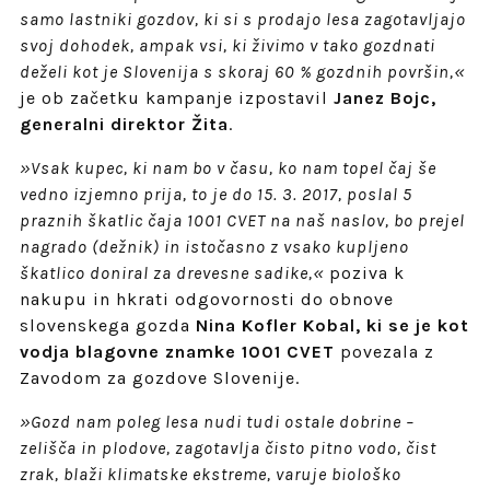
samo lastniki gozdov, ki si s prodajo lesa zagotavljajo
svoj dohodek, ampak vsi, ki živimo v tako gozdnati
deželi kot je Slovenija s skoraj 60 % gozdnih površin,«
je ob začetku kampanje izpostavil
Janez Bojc,
generalni direktor Žita
.
»Vsak kupec, ki nam bo v času, ko nam topel čaj še
vedno izjemno prija, to je do 15. 3. 2017, poslal 5
praznih škatlic čaja 1001 CVET na naš naslov, bo prejel
nagrado (dežnik) in istočasno z vsako kupljeno
škatlico doniral za drevesne sadike,«
poziva k
nakupu in hkrati odgovornosti do obnove
slovenskega gozda
Nina Kofler Kobal, ki se je kot
vodja blagovne znamke 1001 CVET
povezala z
Zavodom za gozdove Slovenije.
»Gozd nam poleg lesa nudi tudi ostale dobrine –
zelišča in plodove, zagotavlja čisto pitno vodo, čist
zrak, blaži klimatske ekstreme, varuje biološko