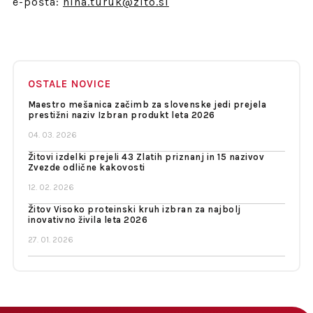
e-pošta:
nina.turuk@zito.si
OSTALE NOVICE
Maestro mešanica začimb za slovenske jedi prejela
prestižni naziv Izbran produkt leta 2026
04. 03. 2026
Žitovi izdelki prejeli 43 Zlatih priznanj in 15 nazivov
Zvezde odlične kakovosti
12. 02. 2026
Žitov Visoko proteinski kruh izbran za najbolj
inovativno živila leta 2026
27. 01. 2026