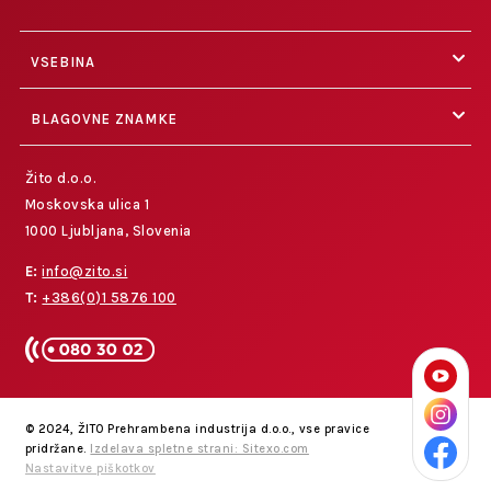
VSEBINA
BLAGOVNE ZNAMKE
Žito d.o.o.
Moskovska ulica 1
1000 Ljubljana, Slovenia
E:
info@zito.si
T:
+386(0)1 5876 100
© 2024, ŽITO Prehrambena industrija d.o.o., vse pravice
pridržane.
Izdelava spletne strani: Sitexo.com
Nastavitve piškotkov