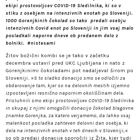
ekipi prostovoljcev COVID-19 Sledilnika, ki so v
stiku z osebjem na intenzivnih enotah po Sloveniji.
1000 Gorenjkinih čokolad so tako predali osebju
intenzivnih Covid enot po Sloveniji in jim vsaj malo
posladkali naporne dneve ob predanem delo z
bolniki. #nistesami
Žitov božični kombi se je tako v začetku
decembra ustavil pred UKC Ljubljana in nato z
Gorenjkinimi čokoladami pot nadaljeval širom po
Sloveniji. »
S to sladko donacijo smo se odločili za
obdarovanje tam, kjer so na delovnih mestih izjemno
izpostavljeni resnično napornim okoliščinam dela.
Prisluhnili smo ekipi prostovoljcev COVID-19 Sledilnika
in skupaj z njimi omogočili donacijo čokolad blagovne
znamke Gorenjka, za katero verjamemo, da lahko vsaj
malenkost posladka zahteven delovni dan osebja, ki
dela na intenzivnih enotah v teh dnevih v Sloveniji
,«
so ob predaji donacije sporočili iz Žita, kjer tudi