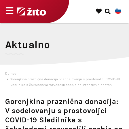
Aktualno
Domov
Gorenjkina praznična donacija: V sodelovanju s prostovoljci COVID-19
Sledilnika s čokoladami razveselili osebje na intenzivnih enotah
Gorenjkina praznična donacija:
V sodelovanju s prostovoljci
COVID-19 Sledilnika s