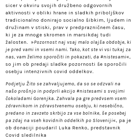
sicer v okviru svojih družbeno odgovornih
aktivnosti v obliki hrane in sladkih priboljškov
tradicionalno donirajo socialno šibkim, ljudem in
družinam v stiski, prav v predprazničnem času,
ki je za mnoge skromen in marsikdaj tudi
žalosten. »
Pozornost naj vsaj malo olajša obdobje, ki
je pred vami in vsemi nami. Tako, kot ste vi vsi tukaj za
nas, vam želimo sporočiti in pokazati, da #nistesami
«,
so jim ob predaji sladke pozornosti še sporočili
osebju intenzivnih covid oddelkov.
Podjetju Žito se zahvaljujemo, da so se odzvali na
našo prošnjo in podprli akcijo #nistesami s svojimi
čokoladami Gorenjka. Zahvala pa gre predvsem vsem
zdravnikom in zdravstvenemu osebju, ki nesebično,
predano in zavzeto skrbijo za vse bolnike, še posebej
pa zdaj na vseh kovidnih oddelkih po Sloveniji
«, pa je
ob donaciji poudaril Luka Renko, predstavnik
Covid sledilnika