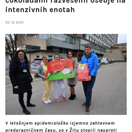
čokoladami razveselili osebje na
intenzivnih enotah
02. 12. 2021
V letošnjem epidemiološko izjemno zahtevnem
predprazničnem času, so v Žitu stopili nasproti