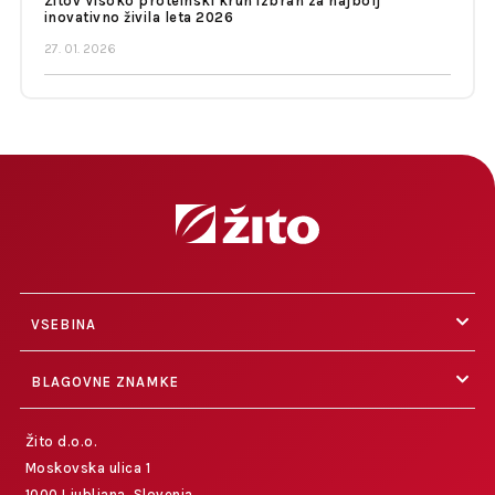
Žitov Visoko proteinski kruh izbran za najbolj
inovativno živila leta 2026
27. 01. 2026
VSEBINA
BLAGOVNE ZNAMKE
Žito d.o.o.
Moskovska ulica 1
1000 Ljubljana, Slovenia