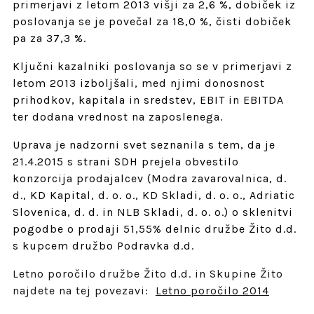
primerjavi z letom 2013 višji za 2,6 %, dobiček iz
poslovanja se je povečal za 18,0 %, čisti dobiček
pa za 37,3 %.
Ključni kazalniki poslovanja so se v primerjavi z
letom 2013 izboljšali, med njimi donosnost
prihodkov, kapitala in sredstev, EBIT in EBITDA
ter dodana vrednost na zaposlenega.
Uprava je nadzorni svet seznanila s tem, da je
21.4.2015 s strani SDH prejela obvestilo
konzorcija prodajalcev (Modra zavarovalnica, d.
d., KD Kapital, d. o. o., KD Skladi, d. o. o., Adriatic
Slovenica, d. d. in NLB Skladi, d. o. o.) o sklenitvi
pogodbe o prodaji 51,55% delnic družbe Žito d.d.
s kupcem družbo Podravka d.d.
Letno poročilo družbe Žito d.d. in Skupine Žito
najdete na tej povezavi:
Letno poročilo 2014