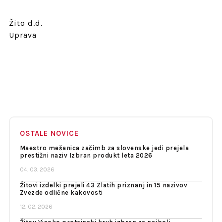
Žito d.d.
Uprava
OSTALE NOVICE
Maestro mešanica začimb za slovenske jedi prejela
prestižni naziv Izbran produkt leta 2026
04. 03. 2026
Žitovi izdelki prejeli 43 Zlatih priznanj in 15 nazivov
Zvezde odlične kakovosti
12. 02. 2026