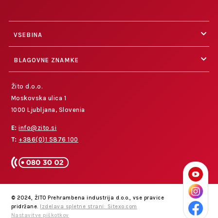
VSEBINA
BLAGOVNE ZNAMKE
Žito d.o.o.
Moskovska ulica 1
1000 Ljubljana, Slovenia
E:
info@zito.si
T:
+386(0)1 5876 100
© 2024, ŽITO Prehrambena industrija d.o.o., vse pravice
pridržane.
Izdelava spletne strani: Sitexo.com
Nastavitve piškotkov