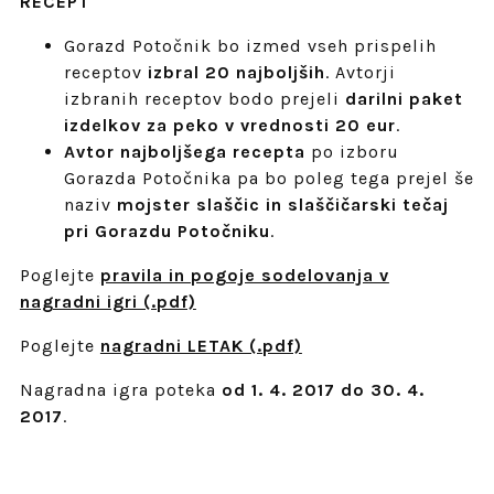
RECEPT
Gorazd Potočnik bo izmed vseh prispelih
receptov
izbral 20 najboljših
. Avtorji
izbranih receptov bodo prejeli
darilni paket
izdelkov za peko v vrednosti 20 eur
.
Avtor najboljšega recepta
po izboru
Gorazda Potočnika pa bo poleg tega prejel še
naziv
mojster slaščic in slaščičarski tečaj
pri Gorazdu Potočniku
.
Poglejte
pravila in pogoje sodelovanja v
nagradni igri (.pdf)
Poglejte
nagradni LETAK (.pdf)
Nagradna igra poteka
od 1. 4. 2017 do 30. 4.
2017
.