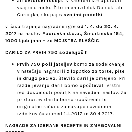
ali
avtorski recept
, v katerem ste uporabili
vsaj eno moko Žito in en izdelek Dolcela ali
Gorenjka, skupaj
s svojimi podatki
v času trajanja nagradne igre
od 1. 4. do 30. 4.
2017
na naslov
Podravka d.o.o., Šmartinska 154,
1000 Ljubljana – za MOJSTRA SLAŠČIC
.
DARILO ZA PRVIH 750 sodelujočih
Prvih 750 pošiljateljev
bomo za sodelovanje
v natečaju nagradili z
lopatko za torte, pite
in drugo pecivo
. Število daril je omejeno. Pri
razdeljevanju daril bomo upoštevali vrstni
red dospelosti pošiljk na navedeni naslov. Za
pridobitev darila bomo upoštevali le
originalne račune za nakupe navedenih
izdelkov času med 1.4.2017 in 30.4.2017.
NAGRADE ZA IZBRANE RECEPTE IN ZMAGOVALNI