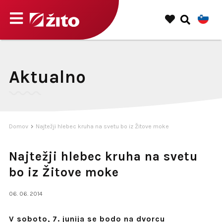
Aktualno
Domov
Najtežji hlebec kruha na svetu bo iz Žitove moke
Najtežji hlebec kruha na svetu
bo iz Žitove moke
06. 06. 2014
V soboto, 7. junija se bodo na dvorcu