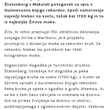
Štatenberg v Makolah potegovali za vpis v
Guinnessovo knjigo rekordov. Speči nameravajo
največji hlebec na svetu, težak kar 1700 kg in to
iz najboljše Žitove moke.
Žito, ki letos praznuje 150. obletnico delovanja
svojega mlina v Mariboru, je k projektu
pristopilo z donacijo moke za rekordni kruh. Za
rekordni hlebec bo potrebnih kar 1440
kilogramov moke.
Organizator dogodka je Turistično društvo
Štatenberg. Osrednja nit dogodka je peka
največjega kruha na svetu (1700 kg), s čimer se
želimo vpisati v Guinnessovo knjigo rekordov.
Peka kruha je vpeta v zgodbo o grofu Attemsu, ki
se bo v tem času odvijala in snemala na dvorcu.
Gre za prikaz življenja na dvorcu in okolici,
podkrepljenega z zgodovinskimi dejstvi. Vsebina