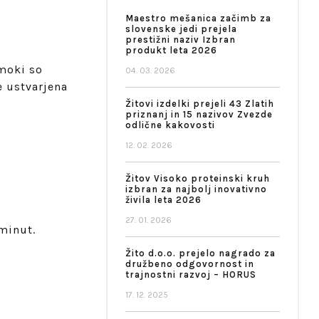
Maestro mešanica začimb za
slovenske jedi prejela
prestižni naziv Izbran
produkt leta 2026
cmoki so
04. 03. 2026
e ustvarjena
Žitovi izdelki prejeli 43 Zlatih
priznanj in 15 nazivov Zvezde
odlične kakovosti
12. 02. 2026
Žitov Visoko proteinski kruh
izbran za najbolj inovativno
živila leta 2026
27. 01. 2026
minut.
Žito d.o.o. prejelo nagrado za
družbeno odgovornost in
trajnostni razvoj – HORUS
17. 12. 2025