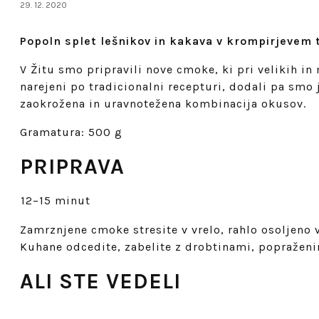
29. 12. 2020
Popoln splet lešnikov in kakava v krompirjevem 
V Žitu smo pripravili nove cmoke, ki pri velikih i
narejeni po tradicionalni recepturi, dodali pa smo
zaokrožena in uravnotežena kombinacija okusov.
Gramatura: 500 g
PRIPRAVA
12–15 minut
Zamrznjene cmoke stresite v vrelo, rahlo osoljeno 
Kuhane odcedite, zabelite z drobtinami, popraženi
ALI STE VEDELI