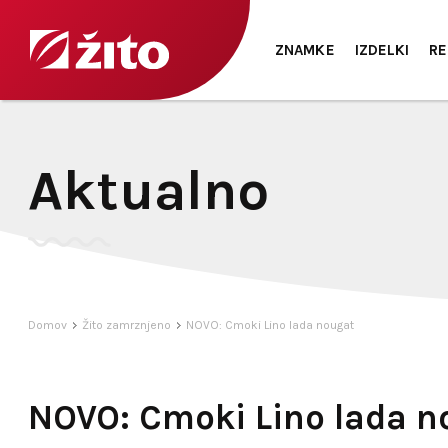
ZNAMKE
IZDELKI
RE
Aktualno
Domov
Žito zamrznjeno
NOVO: Cmoki Lino lada nougat
NOVO: Cmoki Lino lada n