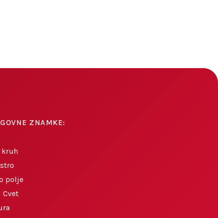
AGOVNE ZNAMKE:
 kruh
stro
o polje
 Cvet
ura