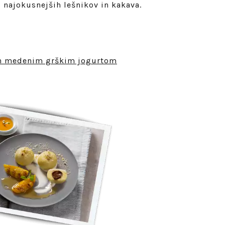
 najokusnejših lešnikov in kakava.
in medenim grškim jogurtom