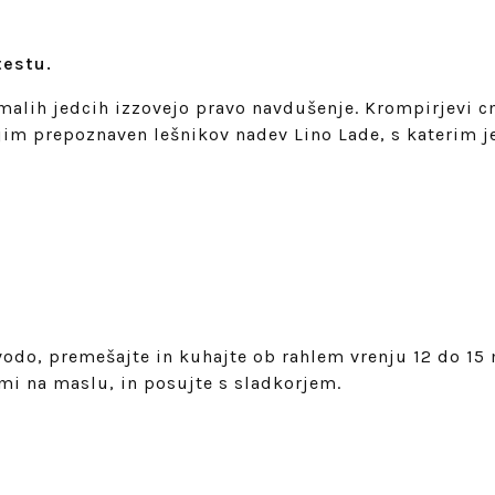
testu.
n malih jedcih izzovejo pravo navdušenje. Krompirjevi 
 jim prepoznaven lešnikov nadev Lino Lade, s katerim j
vodo, premešajte in kuhajte ob rahlem vrenju 12 do 15 
mi na maslu, in posujte s sladkorjem.