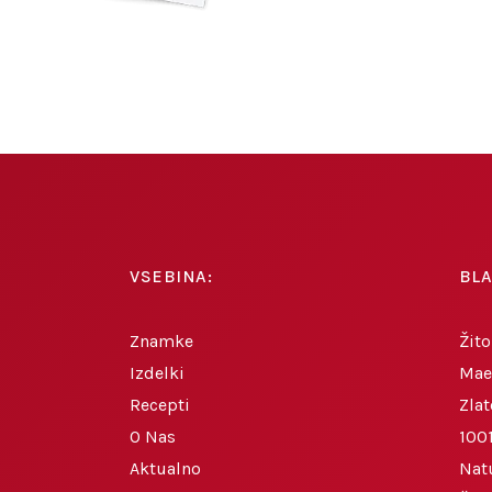
VSEBINA:
BL
Znamke
Žito
Izdelki
Mae
Recepti
Zlat
O Nas
1001
Aktualno
Nat