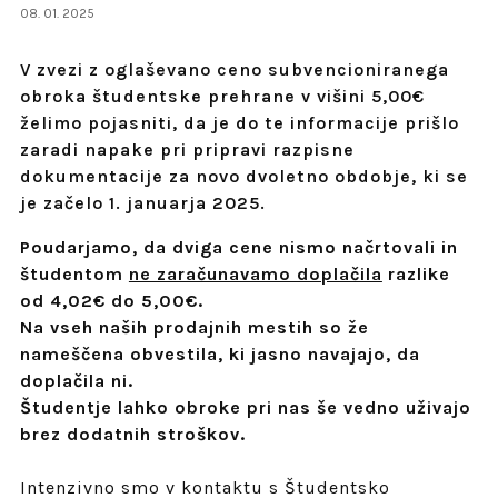
08. 01. 2025
V zvezi z oglaševano ceno subvencioniranega
obroka študentske prehrane v višini 5,00€
želimo pojasniti, da je do te informacije prišlo
zaradi napake pri pripravi razpisne
dokumentacije za novo dvoletno obdobje, ki se
je začelo 1. januarja 2025.
Poudarjamo, da dviga cene nismo načrtovali in
študentom
ne zaračunavamo doplačila
razlike
od 4,02€ do 5,00€.
Na vseh naših prodajnih mestih so že
nameščena obvestila, ki jasno navajajo, da
doplačila ni.
Študentje lahko obroke pri nas še vedno uživajo
brez dodatnih stroškov.
Intenzivno smo v kontaktu s Študentsko