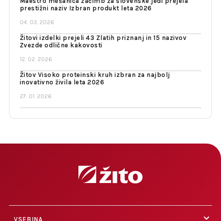
Maestro mešanica začimb za slovenske jedi prejela
prestižni naziv Izbran produkt leta 2026
04. 03. 2026
Žitovi izdelki prejeli 43 Zlatih priznanj in 15 nazivov
Zvezde odlične kakovosti
12. 02. 2026
Žitov Visoko proteinski kruh izbran za najbolj
inovativno živila leta 2026
27. 01. 2026
VSEBINA