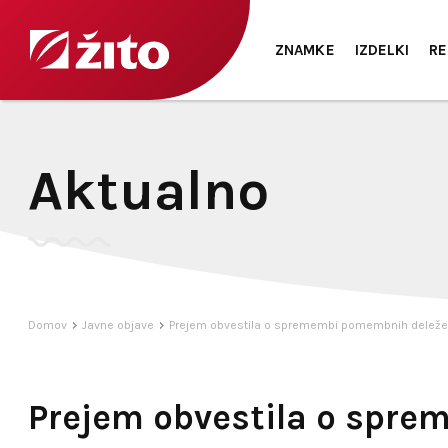
ZNAMKE
IZDELKI
RE
Aktualno
Domov
Javne objave
Prejem obvestila o spremembi pomembnih deleže
Prejem obvestila o spr