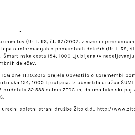
strumentov (Ur. l. RS, št. 67/2007, z vsemi spremembam
klepa o informacijah o pomembnih deležih (Ur. l. RS, št
 Šmartinska cesta 154, 1000 Ljubljana (v nadaljevanju:
mbnih deležev:
ko ZTOG dne 11.10.2013 prejela Obvestilo o spremembi p
tinska 154, 1000 Ljubljana. Iz obvestila družbe ŠUMI
3 pridobila 32.533 delnic ZTOG in, da ima tako skupaj v
G.
 uradni spletni strani družbe Žito d.d.,
http://www.zito