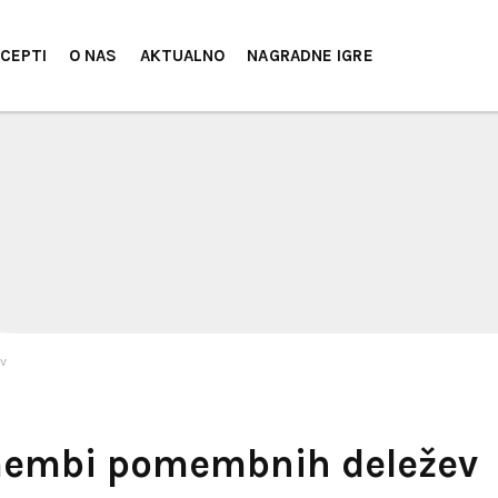
CEPTI
O NAS
AKTUALNO
NAGRADNE IGRE
v
emembi pomembnih deležev