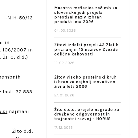
Maestro mešanica začimb za
slovenske jedi prejela
I-NIH-59/13
prestižni naziv Izbran
produkt leta 2026
04. 03. 2026
i in
Žitovi izdelki prejeli 43 Zlatih
. 106/2007 in
priznanj in 15 nazivov Zvezde
odlične kakovosti
 ŽITO, d.d.)
12. 02. 2026
omembnih
Žitov Visoko proteinski kruh
izbran za najbolj inovativno
živila leta 2026
 lasti 32.533
27. 01. 2026
Žito d.o.o. prejelo nagrado za
.si
najmanj
družbeno odgovornost in
trajnostni razvoj – HORUS
17. 12. 2025
Žito d.d.