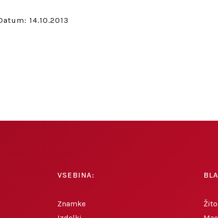
Datum: 14.10.2013
VSEBINA:
BL
Znamke
Žito
Izdelki
Mae