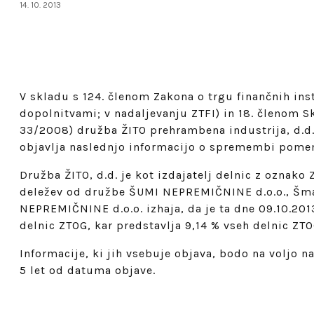
14. 10. 2013
V skladu s 124. členom Zakona o trgu finančnih in
dopolnitvami; v nadaljevanju ZTFI) in 18. členom S
33/2008) družba ŽITO prehrambena industrija, d.d.,
objavlja naslednjo informacijo o spremembi pome
Družba ŽITO, d.d. je kot izdajatelj delnic z ozna
deležev od družbe ŠUMI NEPREMIČNINE d.o.o., Šmar
NEPREMIČNINE d.o.o. izhaja, da je ta dne 09.10.201
delnic ZTOG, kar predstavlja 9,14 % vseh delnic ZTO
Informacije, ki jih vsebuje objava, bodo na voljo na
5 let od datuma objave.