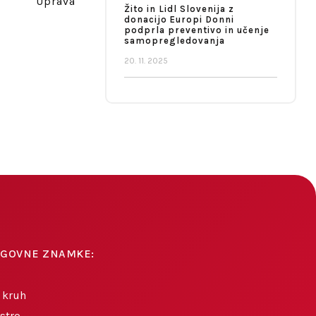
Uprava
Žito in Lidl Slovenija z
donacijo Europi Donni
podprla preventivo in učenje
samopregledovanja
20. 11. 2025
AGOVNE ZNAMKE:
 kruh
stro