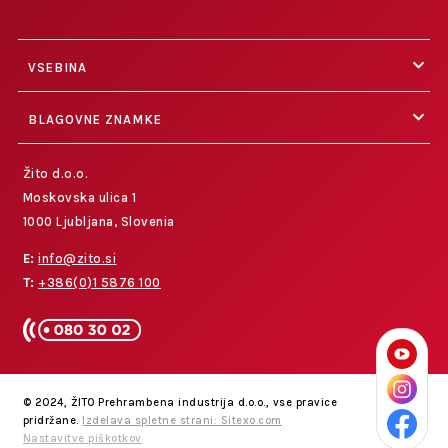
VSEBINA
BLAGOVNE ZNAMKE
Žito d.o.o.
Moskovska ulica 1
1000 Ljubljana, Slovenia
E:
info@zito.si
T:
+386(0)1 5876 100
© 2024, ŽITO Prehrambena industrija d.o.o., vse pravice
pridržane.
Izdelava spletne strani: Sitexo.com
Nastavitve piškotkov