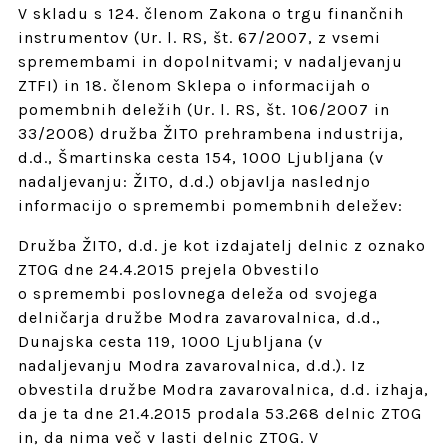
V skladu s 124. členom Zakona o trgu finančnih
instrumentov (Ur. l. RS, št. 67/2007, z vsemi
spremembami in dopolnitvami; v nadaljevanju
ZTFI) in 18. členom Sklepa o informacijah o
pomembnih deležih (Ur. l. RS, št. 106/2007 in
33/2008) družba ŽITO prehrambena industrija,
d.d., Šmartinska cesta 154, 1000 Ljubljana (v
nadaljevanju: ŽITO, d.d.) objavlja naslednjo
informacijo o spremembi pomembnih deležev:
Družba ŽITO, d.d. je kot izdajatelj delnic z oznako
ZTOG dne 24.4.2015 prejela Obvestilo
o spremembi poslovnega deleža od svojega
delničarja družbe Modra zavarovalnica, d.d.,
Dunajska cesta 119, 1000 Ljubljana (v
nadaljevanju Modra zavarovalnica, d.d.). Iz
obvestila družbe Modra zavarovalnica, d.d. izhaja,
da je ta dne 21.4.2015 prodala 53.268 delnic ZTOG
in, da nima več v lasti delnic ZTOG. V