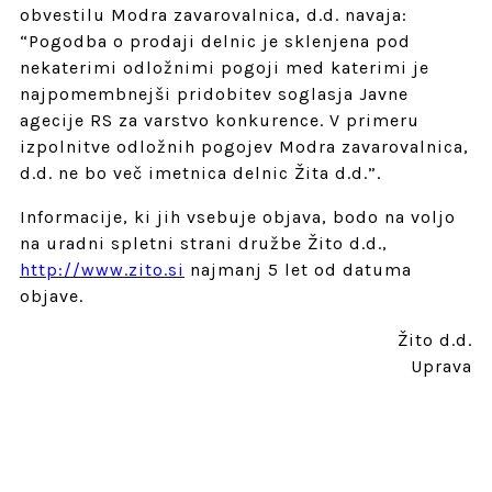
obvestilu Modra zavarovalnica, d.d. navaja:
“Pogodba o prodaji delnic je sklenjena pod
nekaterimi odložnimi pogoji med katerimi je
najpomembnejši pridobitev soglasja Javne
agecije RS za varstvo konkurence. V primeru
izpolnitve odložnih pogojev Modra zavarovalnica,
d.d. ne bo več imetnica delnic Žita d.d.”.
Informacije, ki jih vsebuje objava, bodo na voljo
na uradni spletni strani družbe Žito d.d.,
http://www.zito.si
najmanj 5 let od datuma
objave.
Žito d.d.
Uprava