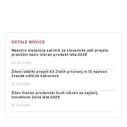
OSTALE NOVICE
Maestro mešanica začimb za slovenske jedi prejela
prestižni naziv Izbran produkt leta 2026
04. 03. 2026
Žitovi izdelki prejeli 43 Zlatih priznanj in 15 nazivov
Zvezde odlične kakovosti
12. 02. 2026
Žitov Visoko proteinski kruh izbran za najbolj
inovativno živila leta 2026
27. 01. 2026