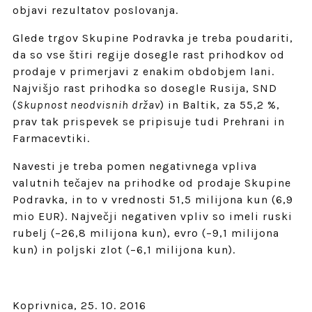
objavi rezultatov poslovanja.
Glede trgov Skupine Podravka je treba poudariti,
da so vse štiri regije dosegle rast prihodkov od
prodaje v primerjavi z enakim obdobjem lani.
Najvišjo rast prihodka so dosegle Rusija, SND
(
Skupnost neodvisnih držav
) in Baltik, za 55,2 %,
prav tak prispevek se pripisuje tudi Prehrani in
Farmacevtiki.
Navesti je treba pomen negativnega vpliva
valutnih tečajev na prihodke od prodaje Skupine
Podravka, in to v vrednosti 51,5 milijona kun (6,9
mio EUR). Največji negativen vpliv so imeli ruski
rubelj (–26,8 milijona kun), evro (–9,1 milijona
kun) in poljski zlot (–6,1 milijona kun).
Koprivnica, 25. 10. 2016