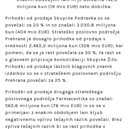
milijona kun (19 mio EUR) neto dobička.
Prihodki od prodaje Skupine Podravka so se
povečali za 23 % in so znašali 3.030,8 milijona
kun (404 mio EUR). Strateško poslovno področje
Prehrane je doseglo prihodke od prodaje v
vrednosti 2.465,2 milijona kun (328 mio EUR), kar
pomeni, da se je rast povečala za 30 %, ta rast se
v glavnem pripisuje konsolidaciji Skupine Žito.
Prihodki od prodaje lastnih blagovnih znamk
izdelkov so se v strateškem poslovnem področju
Prehrana povečali za 25 %.
Prihodki od prodaje drugega strateškega
poslovnega področja Farmacevtika so znašali
565,6 milijona kun (76 mio EUR) in so se v
primerjavi z enakim obdobjem lani kljub
negativnemu vplivu tečajnih razlik povečali. Brez
vpliva tečajnih razlik bi se rast prihodka v