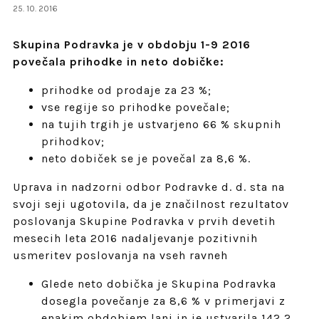
25. 10. 2016
Skupina Podravka je v obdobju 1-9 2016
povečala prihodke in neto dobičke:
prihodke od prodaje za 23 %;
vse regije so prihodke povečale;
na tujih trgih je ustvarjeno 66 % skupnih
prihodkov;
neto dobiček se je povečal za 8,6 %.
Uprava in nadzorni odbor Podravke d. d. sta na
svoji seji ugotovila, da je značilnost rezultatov
poslovanja Skupine Podravka v prvih devetih
mesecih leta 2016 nadaljevanje pozitivnih
usmeritev poslovanja na vseh ravneh
Glede neto dobička je Skupina Podravka
dosegla povečanje za 8,6 % v primerjavi z
enakim obdobjem lani in je ustvarila 142,2