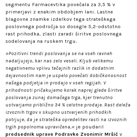
segmentu Farmacevtika povečala za 3,5 % v
primerjavi z enakim obdobjem lani. Lastne
blagovne znamke izdelkov tega strateškega
poslovnega področja so dosegle 5,2-odstotno
rast prihodka, zlasti zaradi širitve poslovnega
sodelovanja na ruskem trgu.
»Pozitivni trendi poslovanja se na vseh ravneh
nadaljujejo, kar nas zelo veseli. Kljub velikemu
negativnemu vplivu tečajnih razlik in dodatnim
dejavnostim nam je uspelo povečati dobičkonosnost
našega podjetja in prodajo v vseh regijah. V
prihodnosti pričakujemo korak naprej glede širitve
poslovanja zunaj domačega trga, kjer trenutno
ustvarjamo približno 34 % celotne prodaje. Rast deleža
izvoznih trgov v skupno ustvarjenih prihodkih
potrjuje, da je strateška opredelitev rasti na izvoznih
trgih popolnoma upravičena,«
je poudaril
predsednik uprave Podravke Zvonimir Mršić
v