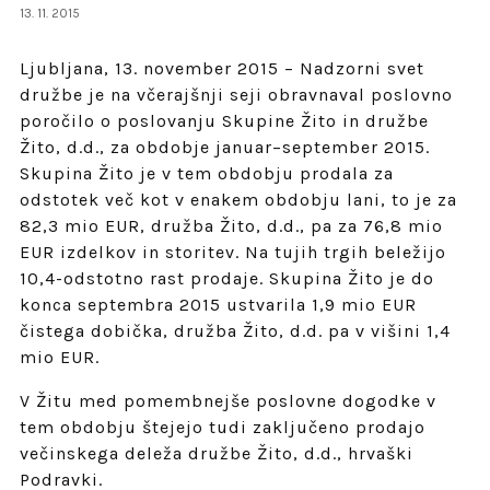
13. 11. 2015
Ljubljana, 13. november 2015 – Nadzorni svet
družbe je na včerajšnji seji obravnaval poslovno
poročilo o poslovanju Skupine Žito in družbe
Žito, d.d., za obdobje januar–september 2015.
Skupina Žito je v tem obdobju prodala za
odstotek več kot v enakem obdobju lani, to je za
82,3 mio EUR, družba Žito, d.d., pa za 76,8 mio
EUR izdelkov in storitev. Na tujih trgih beležijo
10,4-odstotno rast prodaje. Skupina Žito je do
konca septembra 2015 ustvarila 1,9 mio EUR
čistega dobička, družba Žito, d.d. pa v višini 1,4
mio EUR.
V Žitu med pomembnejše poslovne dogodke v
tem obdobju štejejo tudi zaključeno prodajo
večinskega deleža družbe Žito, d.d., hrvaški
Podravki.