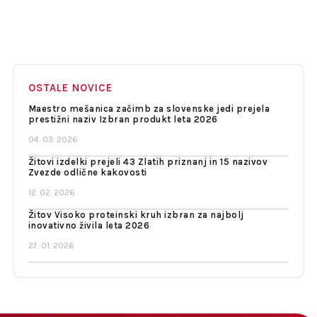
OSTALE NOVICE
Maestro mešanica začimb za slovenske jedi prejela
prestižni naziv Izbran produkt leta 2026
04. 03. 2026
Žitovi izdelki prejeli 43 Zlatih priznanj in 15 nazivov
Zvezde odlične kakovosti
12. 02. 2026
Žitov Visoko proteinski kruh izbran za najbolj
inovativno živila leta 2026
27. 01. 2026