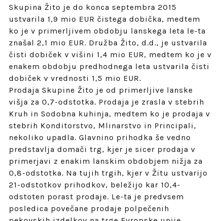
Skupina Žito je do konca septembra 2015
ustvarila 1,9 mio EUR čistega dobička, medtem
ko je v primerljivem obdobju lanskega leta le-ta
znašal 2,1 mio EUR. Družba Žito, d.d., je ustvarila
čisti dobiček v višini 1,4 mio EUR, medtem ko je v
enakem obdobju predhodnega leta ustvarila čisti
dobiček v vrednosti 1,5 mio EUR.
Prodaja Skupine Žito je od primerljive lanske
višja za 0,7-odstotka. Prodaja je zrasla v stebrih
Kruh in Sodobna kuhinja, medtem ko je prodaja v
stebrih Konditorstvo, Mlinarstvo in Principali,
nekoliko upadla. Glavnino prihodka še vedno
predstavlja domači trg, kjer je sicer prodaja v
primerjavi z enakim lanskim obdobjem nižja za
0,8-odstotka. Na tujih trgih, kjer v Žitu ustvarijo
21-odstotkov prihodkov, beležijo kar 10,4-
odstoten porast prodaje. Le-ta je predvsem
posledica povečane prodaje polpečenih
pekovskih izdelkov na trge Evropske unije.