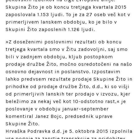
Skupina Žito je ob koncu tretjega kvartala 2015
zaposlovala 1.153 ljudi. To je za 27 oseb več kot v
primerljivem lanskem obdobju, ko je bilo v
Skupini Žito zaposlenih 1.126 ljudi.
»Z doseženimi poslovnimi rezultati ob koncu
tretjega kvartala smo v Žitu zadovoljni, saj smo
bili v zadnjem obdobju, kljub postopkom
prodaje družbe Žito, močno osredotočeni na našo
osnovno dejavnost in poslanstvo. Izpostavim
lahko predvsem rezultate prodaje Skupine Žito in
prihodke od prodaje družbe Žito, d.d., ki so višji
od primerljivih lanskih ter prodajo v izvozu, kjer
beležimo za nekaj več kot 10-odstotno rast,« je
poslovanje v obdobju januar–september
komentiral Janez Bojc, predsednik uprave
Skupine Žito.
Hrvaška Podravka d.d. je 5. oktobra 2015 izpolnila
vse pogoje za zaprtje transakcije za pridobitev