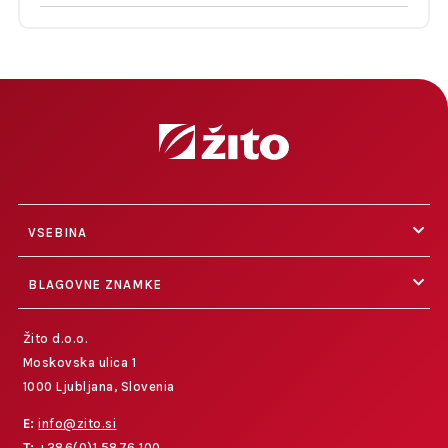
VSEBINA
BLAGOVNE ZNAMKE
Žito d.o.o.
Moskovska ulica 1
1000 Ljubljana, Slovenia
E:
info@zito.si
T:
+386(0)1 5876 100