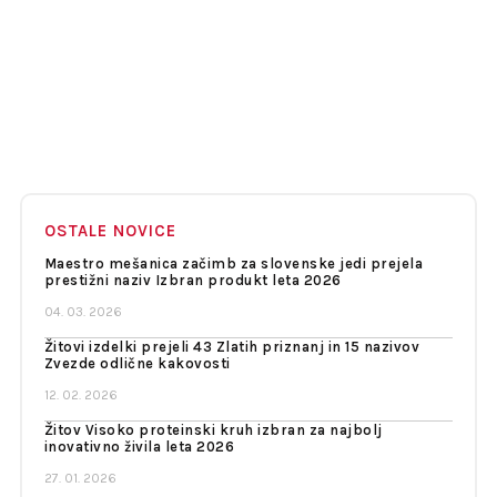
OSTALE NOVICE
Maestro mešanica začimb za slovenske jedi prejela
prestižni naziv Izbran produkt leta 2026
04. 03. 2026
Žitovi izdelki prejeli 43 Zlatih priznanj in 15 nazivov
Zvezde odlične kakovosti
12. 02. 2026
Žitov Visoko proteinski kruh izbran za najbolj
inovativno živila leta 2026
27. 01. 2026