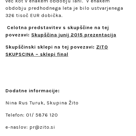
več kot v enakem obdobju lani. V enakem
obdobju predhodnega leta je bilo ustvarjenega
326 tisoč EUR dobička.
Celotna predstavitev s skupščine na tej
povezavi:
Skupščina junij 2015 prezentacija
Skupščinski sklepi na tej povezavi:
ZITO
SKUPSCINA – sklepi final
Dodatne informacije:
Nina Rus Turuk, Skupina Žito
Telefon: 01/ 5876 120
e-naslov: pr@zito.si