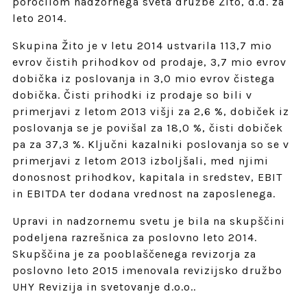
poročilom nadzornega sveta družbe Žito, d.d. za
leto 2014.
Skupina Žito je v letu 2014 ustvarila 113,7 mio
evrov čistih prihodkov od prodaje, 3,7 mio evrov
dobička iz poslovanja in 3,0 mio evrov čistega
dobička. Čisti prihodki iz prodaje so bili v
primerjavi z letom 2013 višji za 2,6 %, dobiček iz
poslovanja se je povišal za 18,0 %, čisti dobiček
pa za 37,3 %. Ključni kazalniki poslovanja so se v
primerjavi z letom 2013 izboljšali, med njimi
donosnost prihodkov, kapitala in sredstev, EBIT
in EBITDA ter dodana vrednost na zaposlenega.
Upravi in nadzornemu svetu je bila na skupščini
podeljena razrešnica za poslovno leto 2014.
Skupščina je za pooblaščenega revizorja za
poslovno leto 2015 imenovala revizijsko družbo
UHY Revizija in svetovanje d.o.o..