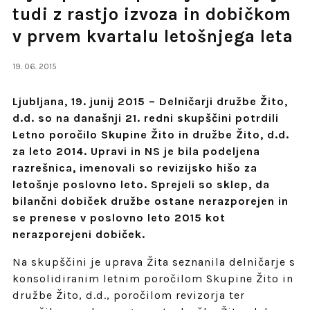
tudi z rastjo izvoza in dobičkom
v prvem kvartalu letošnjega leta
19. 06. 2015
L
jubljana, 19. junij 2015 – Delničarji družbe Žito,
d.d. so na današnji 21. redni skupščini potrdili
Letno poročilo Skupine Žito in družbe Žito, d.d.
za leto 2014. Upravi in NS je bila podeljena
razrešnica, imenovali so revizijsko hišo za
letošnje poslovno leto. Sprejeli so sklep, da
bilančni dobiček družbe ostane nerazporejen in
se prenese v poslovno leto 2015 kot
nerazporejeni dobiček.
Na skupščini je uprava Žita seznanila delničarje s
konsolidiranim letnim poročilom Skupine Žito in
družbe Žito, d.d., poročilom revizorja ter