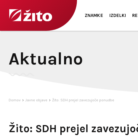
ZNAMKE
IZDELKI
RE
Aktualno
Domov
Javne objave
Žito: SDH prejel zavezujoče ponudbe
Žito: SDH prejel zavezuj