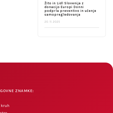
Žito in Lidl Slovenija z
donacijo Europi Donni
podprla preventivo in učenje
samopregledovanja
20. 11. 2025
AGOVNE ZNAMKE:
 kruh
stro