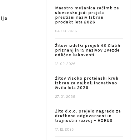
Maestro mešanica začimb za
slovenske jedi prejela
ija
prestižni naziv Izbran
produkt leta 2026
04. 03. 2026
Žitovi izdelki prejeli 43 Zlatih
priznanj in 15 nazivov Zvezde
odlične kakovosti
12. 02. 2026
Žitov Visoko proteinski kruh
izbran za najbolj inovativno
živila leta 2026
27. 01. 2026
Žito d.o.o. prejelo nagrado za
družbeno odgovornost in
trajnostni razvoj – HORUS
17. 12. 2025