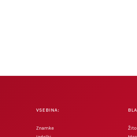
VSEBINA:
BL
Znamke
Žito
Izdelki
Mae