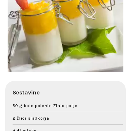
Sestavine
50 g bele polente Zlato polje
2 žlici sladkorja
4 dl mleka