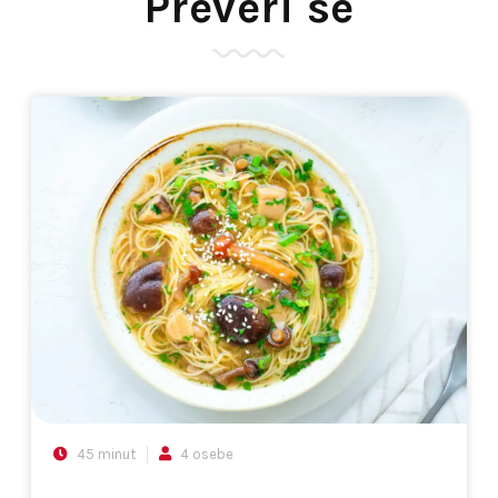
Preveri še
45 minut
4 osebe