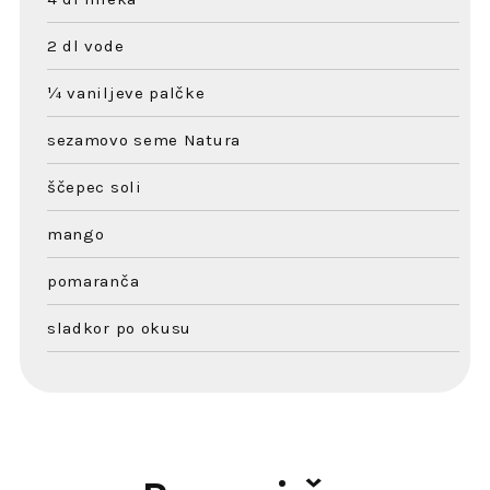
2 dl vode
¼ vaniljeve palčke
sezamovo seme Natura
ščepec soli
mango
pomaranča
sladkor po okusu