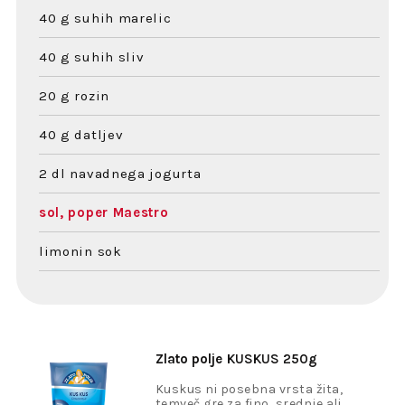
40 g suhih marelic
40 g suhih sliv
20 g rozin
40 g datljev
2 dl navadnega jogurta
sol, poper Maestro
limonin sok
Zlato polje
KUSKUS 250g
Kuskus ni posebna vrsta žita,
temveč gre za fino, srednje ali