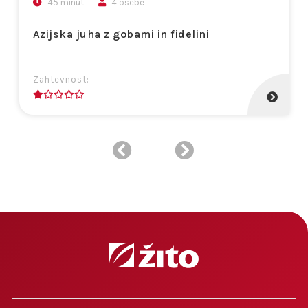
45 minut
4 osebe
Azijska juha z gobami in fidelini
Zahtevnost:
1