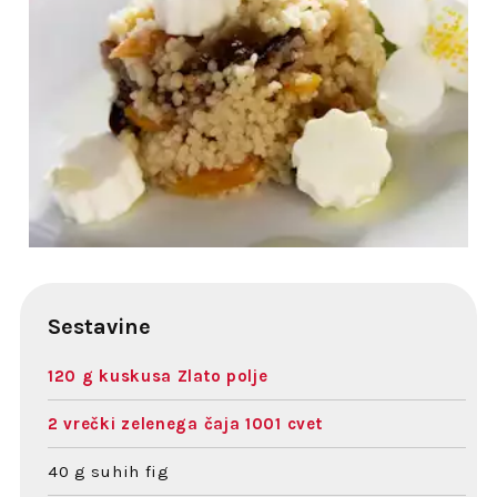
Sestavine
120 g kuskusa Zlato polje
2 vrečki zelenega čaja 1001 cvet
40 g suhih fig