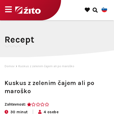
Recept
Domov
Kuskus z zelenim čajem ali po maroško
Kuskus z zelenim čajem ali po
maroško
Zahtevnost:
1
30 minut
4 osebe