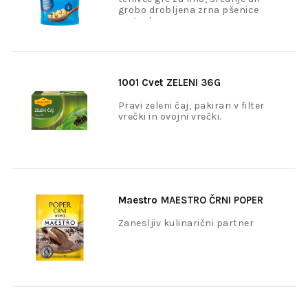
grobo drobljena zrna pšenice
vrste durum.
1001 Cvet
ZELENI 36G
Pravi zeleni čaj, pakiran v filter
vrečki in ovojni vrečki.
Maestro
MAESTRO ČRNI POPER
MLETI 20G
Zanesljiv kulinarični partner