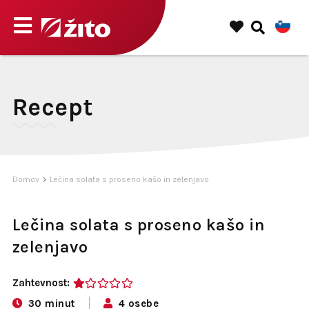
Recept
Domov
Lečina solata s proseno kašo in zelenjavo
Lečina solata s proseno kašo in
zelenjavo
Zahtevnost:
1
30 minut
4 osebe