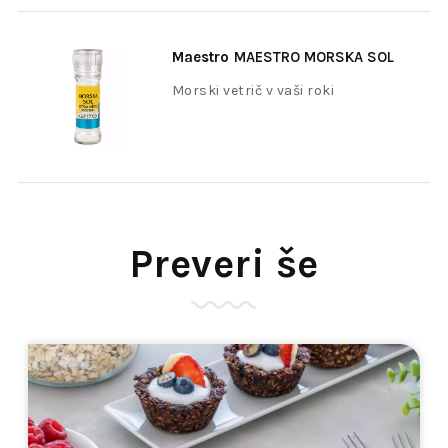
Maestro
MAESTRO MORSKA SOL
100G
Morski vetrič v vaši roki
Preveri še