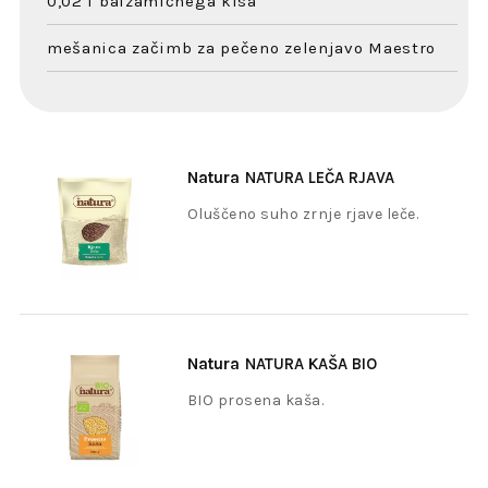
0,02 l balzamičnega kisa
mešanica začimb za pečeno zelenjavo Maestro
Natura
NATURA LEČA RJAVA
500g
Oluščeno suho zrnje rjave leče.
Natura
NATURA KAŠA BIO
PROSENA 500g
BIO prosena kaša.