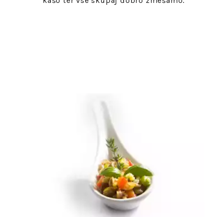
kašo ter vse skupaj dobro zmešamo.