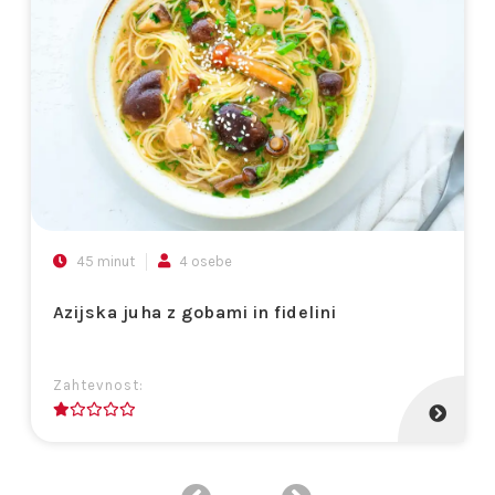
45 minut
4 osebe
Azijska juha z gobami in fidelini
Zahtevnost:
1