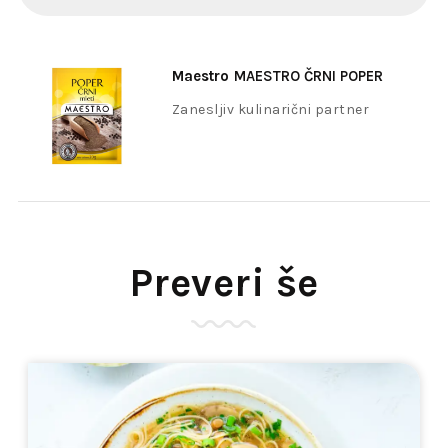
Maestro
MAESTRO ČRNI POPER
MLETI 20G
Zanesljiv kulinarični partner
Preveri še