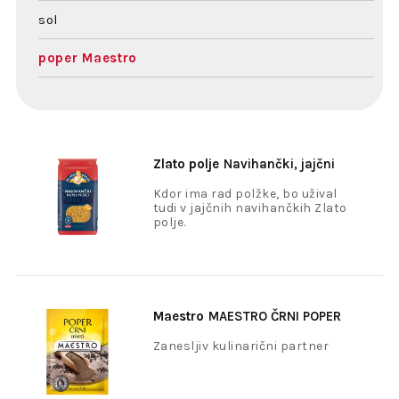
sol
poper Maestro
Zlato polje
Navihančki, jajčni
Kdor ima rad polžke, bo užival
tudi v jajčnih navihančkih Zlato
polje.
Maestro
MAESTRO ČRNI POPER
MLETI 20G
Zanesljiv kulinarični partner