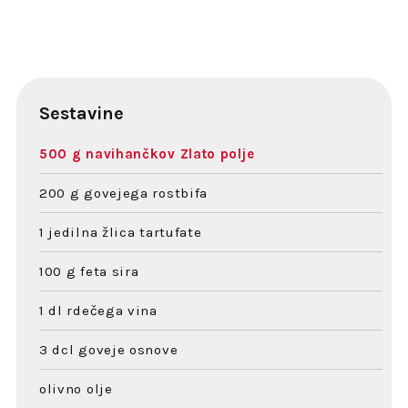
Sestavine
500 g navihančkov Zlato polje
200 g govejega rostbifa
1 jedilna žlica tartufate
100 g feta sira
1 dl rdečega vina
3 dcl goveje osnove
olivno olje