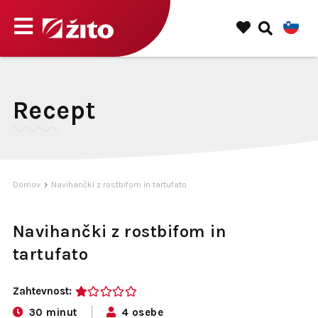
Recept
Domov
Navihančki z rostbifom in tartufato
Navihančki z rostbifom in
tartufato
Zahtevnost:
1
30 minut
4 osebe