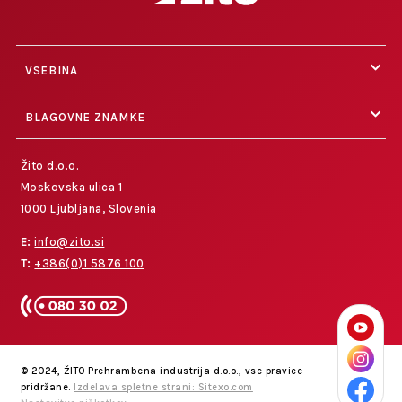
VSEBINA
BLAGOVNE ZNAMKE
Žito d.o.o.
Moskovska ulica 1
1000 Ljubljana, Slovenia
E:
info@zito.si
T:
+386(0)1 5876 100
© 2024, ŽITO Prehrambena industrija d.o.o., vse pravice
pridržane.
Izdelava spletne strani: Sitexo.com