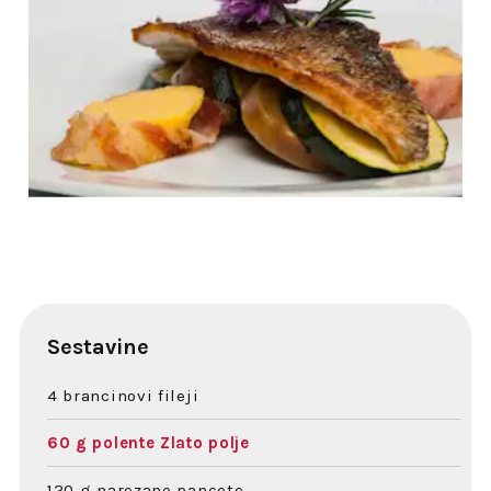
Sestavine
4 brancinovi fileji
60 g polente Zlato polje
120 g narezane pancete