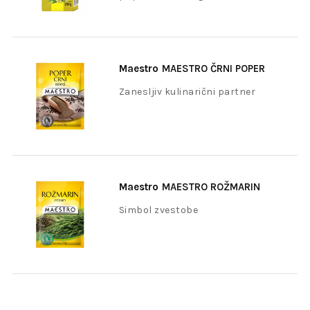
Maestro
MAESTRO ČRNI POPER
MLETI 20G
Zanesljiv kulinarični partner
Maestro
MAESTRO ROŽMARIN
18G
Simbol zvestobe