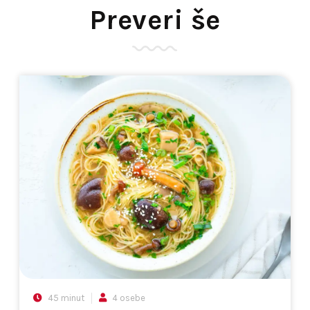
Preveri še
45 minut
4 osebe