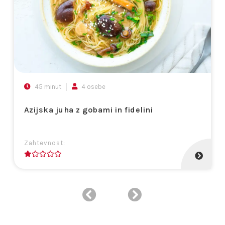
45 minut
4 osebe
Azijska juha z gobami in fidelini
Zahtevnost:
1