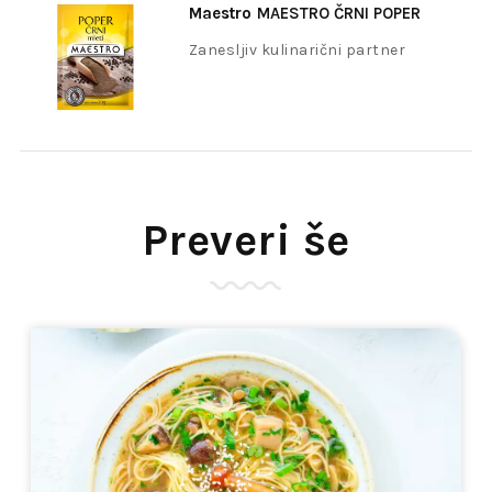
Maestro
MAESTRO ČRNI POPER
MLETI 20G
Zanesljiv kulinarični partner
Preveri še