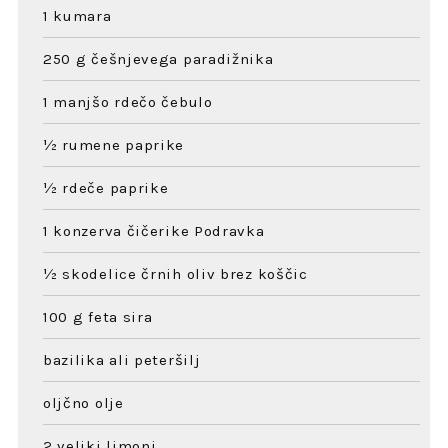
1 kumara
250 g češnjevega paradižnika
1 manjšo rdečo čebulo
½ rumene paprike
½ rdeče paprike
1 konzerva čičerike Podravka
½ skodelice črnih oliv brez koščic
100 g feta sira
bazilika ali peteršilj
oljčno olje
2 veliki limoni