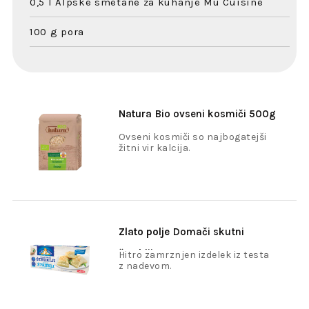
0,5 l Alpske smetane za kuhanje Mu Cuisine
100 g pora
Natura
Bio ovseni kosmiči 500g
Ovseni kosmiči so najbogatejši
žitni vir kalcija.
Zlato polje
Domači skutni
štruklji 400g
Hitro zamrznjen izdelek iz testa
z nadevom.