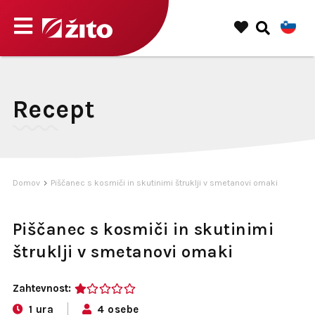
Recept
Domov
Piščanec s kosmiči in skutinimi štruklji v smetanovi omaki
Piščanec s kosmiči in skutinimi
štruklji v smetanovi omaki
Zahtevnost:
1
1 ura
4 osebe