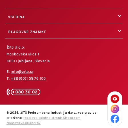
VSEBINA
BLAGOVNE ZNAMKE
Žito d.o.o.
Moskovska ulica 1
1000 Ljubljana, Slovenia
E:
info@zito.si
T:
+386(0)1 5876 100
© 2024, ŽITO Prehrambena industrija d.o.o., vse pravice
pridržane.
Izdelava spletne strani: Sitexo.com
Nastavitve piškotkov