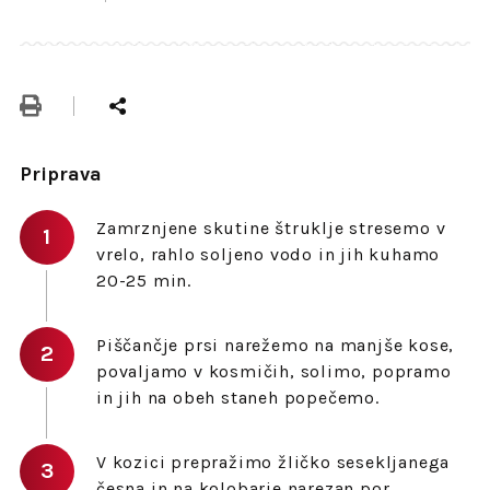
Priprava
Zamrznjene skutine štruklje stresemo v
vrelo, rahlo soljeno vodo in jih kuhamo
20-25 min.
Piščančje prsi narežemo na manjše kose,
povaljamo v kosmičih, solimo, popramo
in jih na obeh staneh popečemo.
V kozici prepražimo žličko sesekljanega
česna in na kolobarje narezan por,