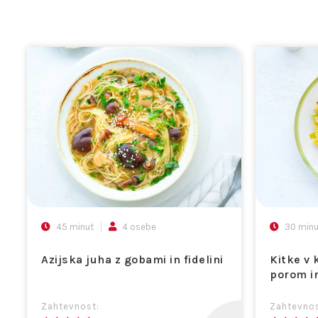
45 minut
4 osebe
30 minu
Azijska juha z gobami in fidelini
Kitke v 
porom i
Zahtevnost:
Zahtevnos