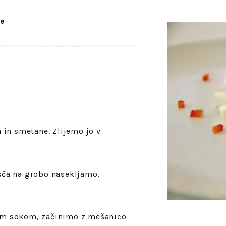
e
in smetane. Zlijemo jo v
išča na grobo nasekljamo.
m sokom, začinimo z mešanico