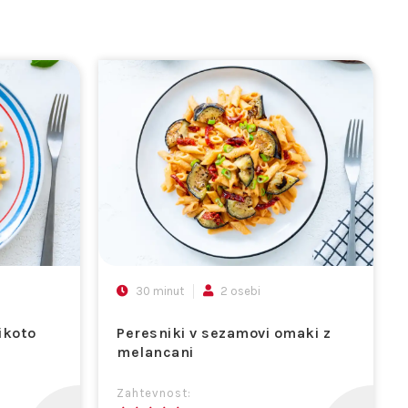
30 minut
2 osebi
ikoto
Peresniki v sezamovi omaki z
melancani
Zahtevnost: