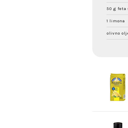
50 g feta 
1 limona
olivno olj