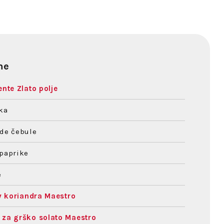
ne
ente Zlato polje
eka
de čebule
paprike
e
ov koriandra Maestro
 za grško solato Maestro