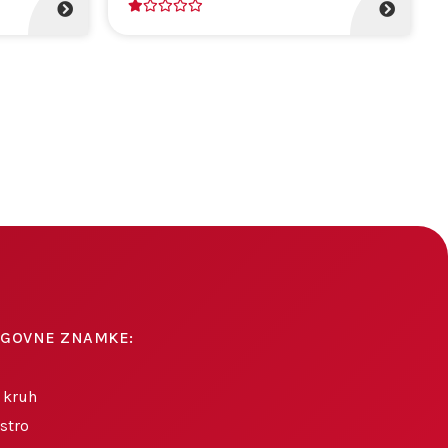
1
AGOVNE ZNAMKE:
 kruh
stro