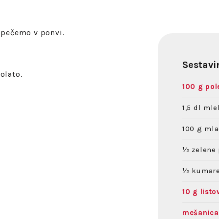
opečemo v ponvi.
Sestavi
olato.
100 g pol
1,5 dl ml
100 g mla
½ zelene 
½ kumar
10 g list
mešanica