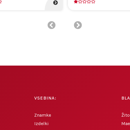
1
VSEBINA:
BL
Znamke
Žito
Izdelki
Mae