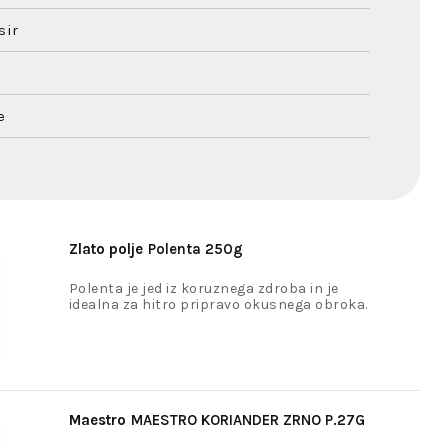
sir
e
Zlato polje
Polenta 250g
Polenta je jed iz koruznega zdroba in je
idealna za hitro pripravo okusnega obroka.
Maestro
MAESTRO KORIANDER ZRNO P.27G