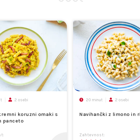
t
2 osebi
20 minut
2 osebi
kremni koruzni omaki s
Navihančki z limono in r
n panceto
t:
Zahtevnost: