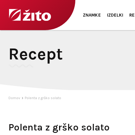
ZNAMKE
IZDELKI
RE
Recept
Domov
Polenta z grško solato
Polenta z grško solato