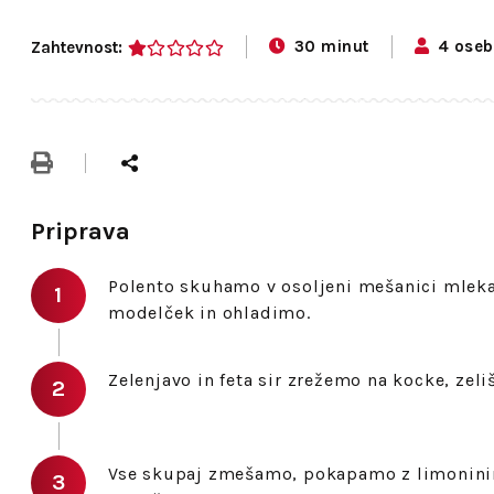
30 minut
4 oseb
Zahtevnost:
1
Priprava
Polento skuhamo v osoljeni mešanici mleka 
modelček in ohladimo.
Zelenjavo in feta sir zrežemo na kocke, zel
Vse skupaj zmešamo, pokapamo z limonini