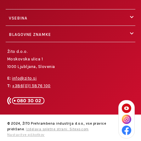
VSEBINA
BLAGOVNE ZNAMKE
Žito d.o.o.
Moskovska ulica 1
1000 Ljubljana, Slovenia
E:
info@zito.si
T:
+386(0)1 5876 100
© 2024, ŽITO Prehrambena industrija d.o.o., vse pravice
pridržane.
Izdelava spletne strani: Sitexo.com
Nastavitve piškotkov