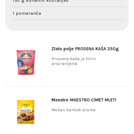
150 g kuhanih kostanjev
1 pomaranča
Zlato polje
PROSENA KAŠA 250g
Prosena kaša je hitro
pripravljena.
Maestro
MAESTRO CIMET MLETI
25G
Močan kanček arome