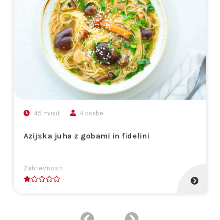
45 minut
4 osebe
Azijska juha z gobami in fidelini
Zahtevnost:
1