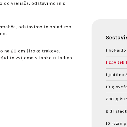
o do vrelišča, odstavimo in s
 zmehča, odstavimo in ohladimo.
mo.
Sestavi
1 hokaido
o na 20 cm široke trakove.
ut in zvijemo v tanko ruladico.
1 zavitek 
1 jedilno
10 g svež
200 g ku
2 dl slad
10 rezin 