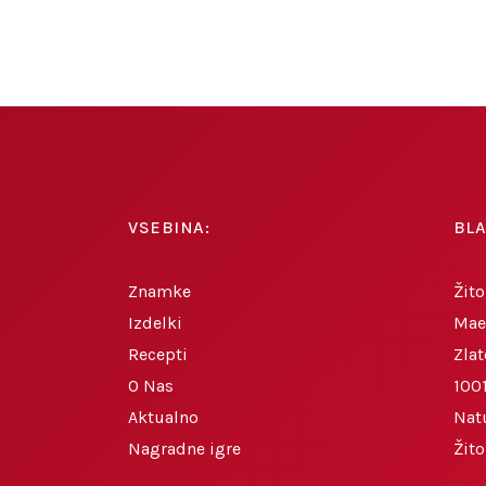
VSEBINA:
BL
Znamke
Žito
Izdelki
Mae
Recepti
Zlat
O Nas
1001
Aktualno
Nat
Nagradne igre
Žit