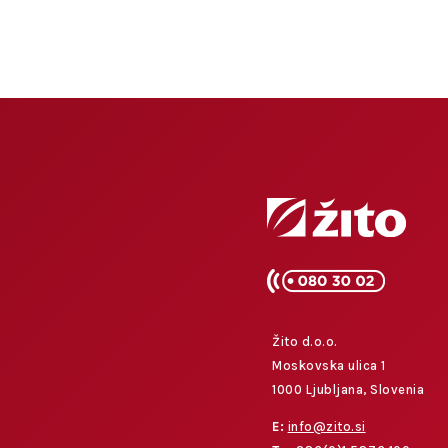
Žito d.o.o.
Moskovska ulica 1
1000 Ljubljana, Slovenia
E:
info@zito.si