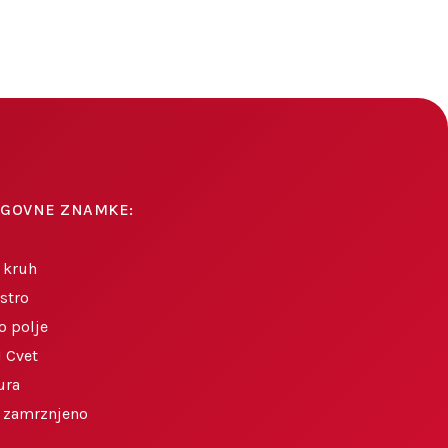
AGOVNE ZNAMKE:
 kruh
stro
o polje
 Cvet
ura
o zamrznjeno