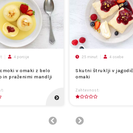
t
4 porcije
25 minut
4 osebe
cmoki v omaki z belo
Skutni štruklji v jagodič
 in praženimi mandlji
omaki
t:
Zahtevnost:
1