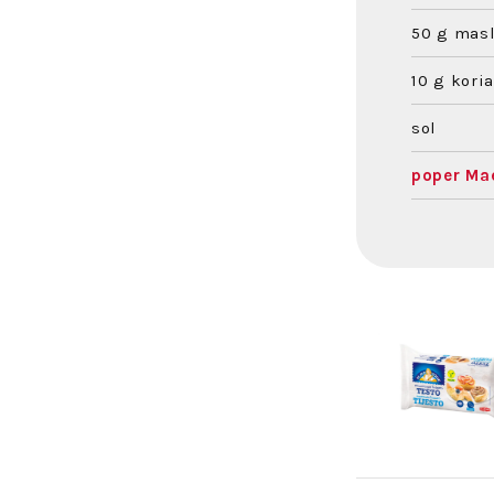
50 g mas
10 g kori
sol
poper Ma