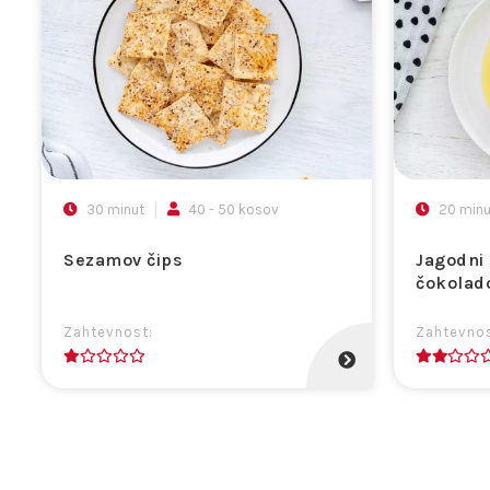
30 minut
40 - 50 kosov
20 minu
Sezamov čips
Jagodni 
čokolado
Zahtevnost:
Zahtevnos
1
2