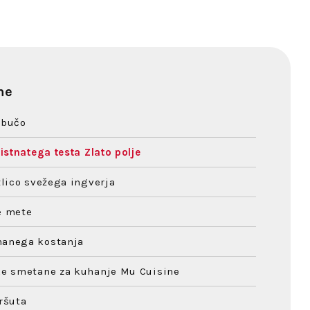
ne
 bučo
listnatega testa Zlato polje
 žlico svežega ingverja
e mete
hanega kostanja
ke smetane za kuhanje Mu Cuisine
pršuta