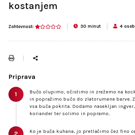
kostanjem
30 minut
4 oseb
Zahtevnost:
1
Priprava
Bučo olupimo, očistimo in zrežemo na kock
in popražimo bučo do zlatorumene barve. Za
vsa buča pokrita. Dodamo nasekljan ingver,
koriander ter solimo in popramo.
Ko je buča kuhana, jo pretlačimo čez fino ce