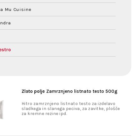
la Mu Cuisine
andra
estro
Zlato polje
Zamrznjeno listnato testo 500g
Hitro zamrznjeno listnato testo za izdelavo
sladkega in slanega peciva, za zavitke, plošče
za kremne rezine ipd.