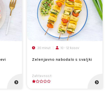
30 minut
10 - 12 kosov
evi
Zelenjavno nabodalo s svaljki
Zahtevnost:
1