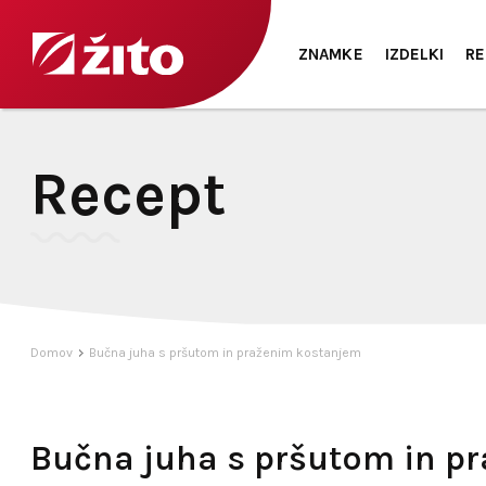
ZNAMKE
IZDELKI
RE
Recept
Domov
Bučna juha s pršutom in praženim kostanjem
Bučna juha s pršutom in p