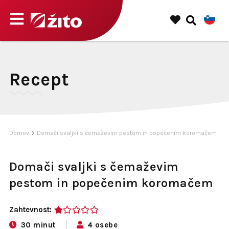
Recept
Domov
Domači svaljki s čemaževim pestom in popečenim koromačem
Domači svaljki s čemaževim
pestom in popečenim koromačem
Zahtevnost:
1
30 minut
4 osebe