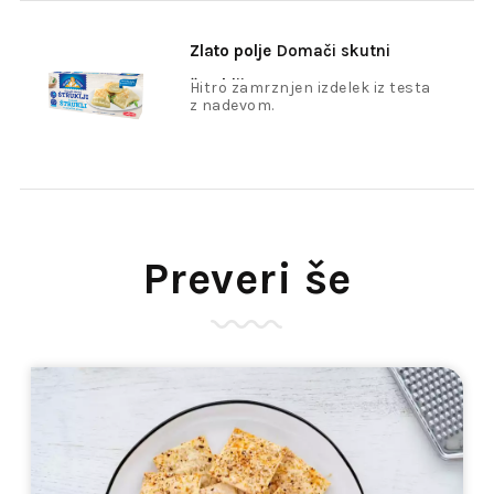
Zlato polje
Domači skutni
štruklji 400g
Hitro zamrznjen izdelek iz testa
z nadevom.
Preveri še