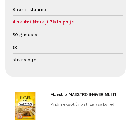
8 rezin slanine
4 skutni štruklji Zlato polje
50 g masla
sol
olivno olje
Maestro
MAESTRO INGVER MLETI
20G
Pridih eksotičnosti za vsako jed