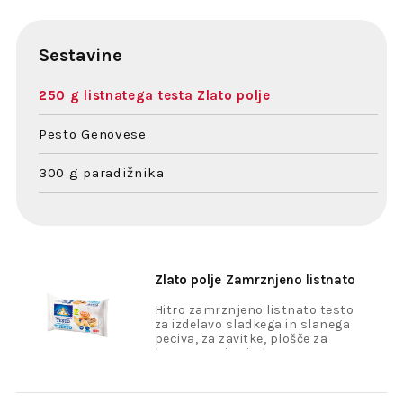
Sestavine
250 g listnatega testa Zlato polje
Pesto Genovese
300 g paradižnika
Zlato polje
Zamrznjeno listnato
testo 500g
Hitro zamrznjeno listnato testo
za izdelavo sladkega in slanega
peciva, za zavitke, plošče za
kremne rezine ipd.