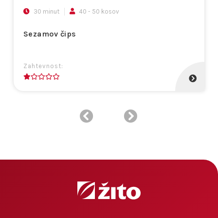
30 minut
40 - 50 kosov
Sezamov čips
Zahtevnost:
1