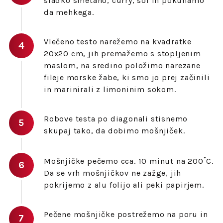
sladko smetano, curry, sol in pokuhamo
da mehkega.
Vlečeno testo narežemo na kvadratke
20x20 cm, jih premažemo s stopljenim
maslom, na sredino položimo narezane
fileje morske žabe, ki smo jo prej začinili
in marinirali z limoninim sokom.
Robove testa po diagonali stisnemo
skupaj tako, da dobimo mošnjiček.
Mošnjičke pečemo cca. 10 minut na 200˚C.
Da se vrh mošnjičkov ne zažge, jih
pokrijemo z alu folijo ali peki papirjem.
Pečene mošnjičke postrežemo na poru in