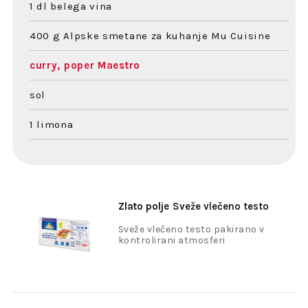
1 dl belega vina
400 g Alpske smetane za kuhanje Mu Cuisine
curry, poper Maestro
sol
1 limona
Zlato polje
Sveže vlečeno testo
300g
Sveže vlečeno testo pakirano v
kontrolirani atmosferi