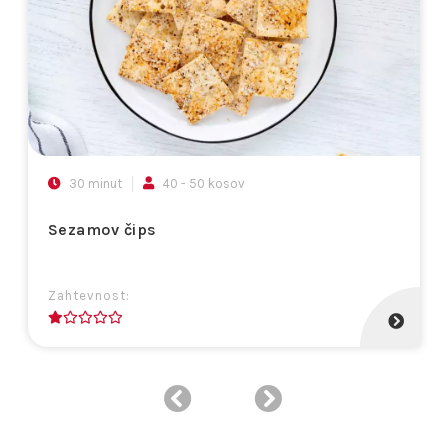
30 minut
40 - 50 kosov
Sezamov čips
Zahtevnost:
1