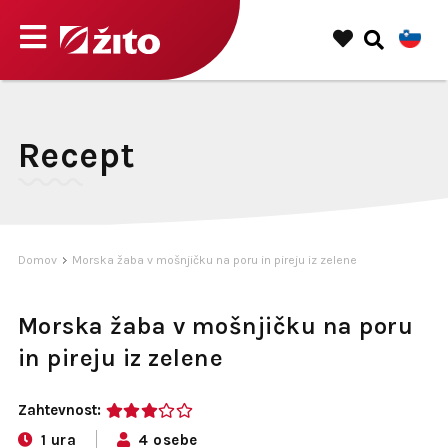
Recept
Domov
Morska žaba v mošnjičku na poru in pireju iz zelene
Morska žaba v mošnjičku na poru
in pireju iz zelene
Zahtevnost:
3
1 ura
4 osebe