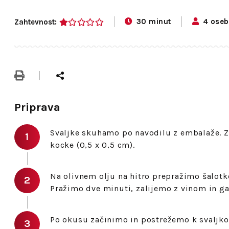
30 minut
4 oseb
Zahtevnost:
1
Priprava
Svaljke skuhamo po navodilu z embalaže. 
kocke (0,5 x 0,5 cm).
Na olivnem olju na hitro prepražimo šalotk
Pražimo dve minuti, zalijemo z vinom in g
Po okusu začinimo in postrežemo k svaljk