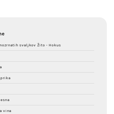
ne
nozrnatih svaljkov Žito - Hokus
a
aprika
česna
ga vina