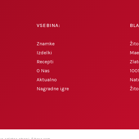
VSEBINA:
BL
Znamke
Žito
Izdelki
Mae
Recepti
Zlat
O Nas
1001
Aktualno
Nat
Nagradne igre
Žit