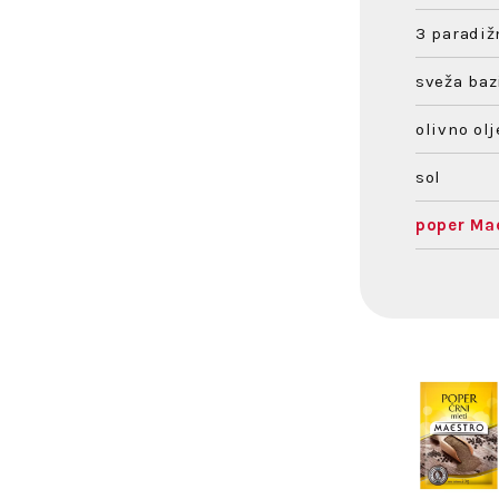
3 paradiž
sveža baz
olivno olj
sol
poper Ma