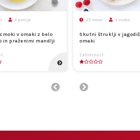
t
4 porcije
25 minut
4 osebe
cmoki v omaki z belo
Skutni štruklji v jagodič
 in praženimi mandlji
omaki
t:
Zahtevnost:
1