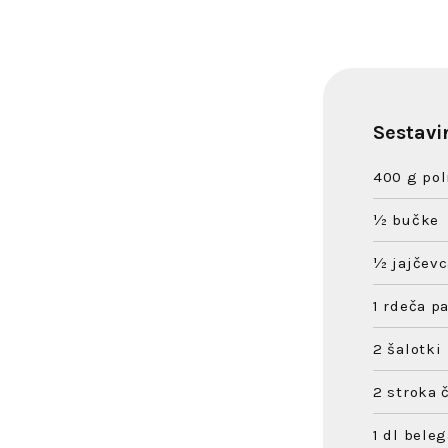
Sestavi
400 g pol
½ bučke
½ jajčevc
1 rdeča p
2 šalotki
2 stroka 
1 dl bele