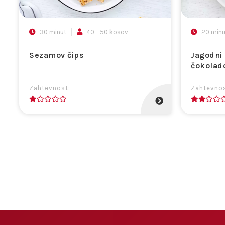
30 minut
40 - 50 kosov
20 minu
Sezamov čips
Jagodni 
čokolado
Zahtevnost:
Zahtevnos
1
2