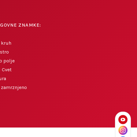
AGOVNE ZNAMKE:
 kruh
stro
o polje
 Cvet
ura
o zamrznjeno