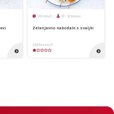
30 minut
10 - 12 kosov
evi
Zelenjavno nabodalo s svaljki
Zahtevnost:
1