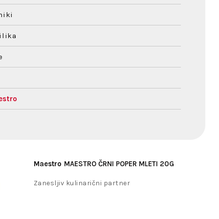
niki
ilika
e
estro
Maestro
MAESTRO ČRNI POPER MLETI 20G
Zanesljiv kulinarični partner