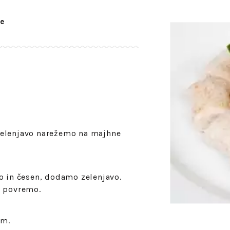
e
Zelenjavo narežemo na majhne
o in česen, dodamo zelenjavo.
a povremo.
om.