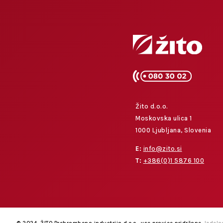
Žito d.o.o.
Moskovska ulica 1
1000 Ljubljana, Slovenia
E:
info@zito.si
T:
+386(0)1 5876 100