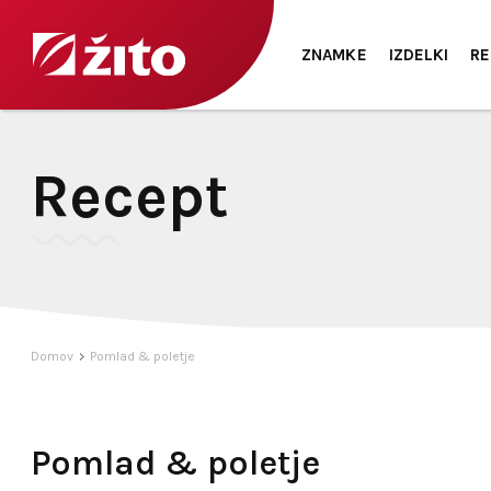
ZNAMKE
IZDELKI
RE
Recept
Domov
Pomlad & poletje
Pomlad & poletje