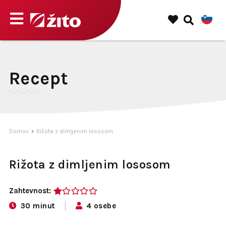
Recept
Domov
Rižota z dimljenim lososom
Rižota z dimljenim lososom
Zahtevnost:
1
30 minut
4 osebe