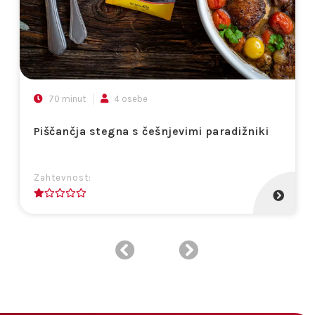
70 minut
4 osebe
Piščančja stegna s češnjevimi paradižniki
Zahtevnost:
1