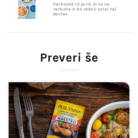
500g
Parboiled riž je riž, ki se ne
razkuha in bo vedno ostal »al
dente«.
Preveri še