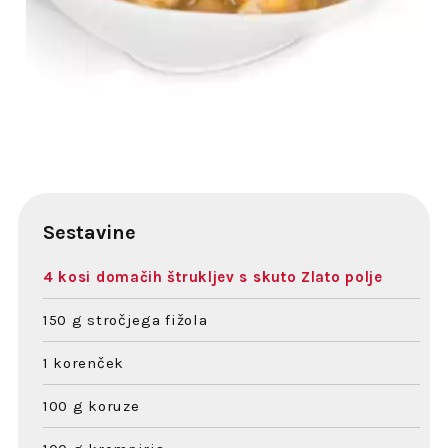
Sestavine
4 kosi domačih štrukljev s skuto Zlato polje
150 g stročjega fižola
1 korenček
100 g koruze