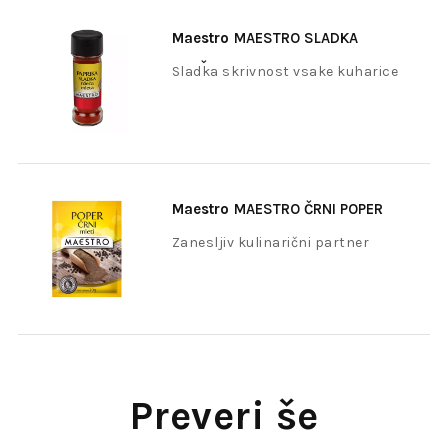
Maestro
MAESTRO SLADKA
RDEČA PAPRIKA 45g
Sladka skrivnost vsake kuharice
Maestro
MAESTRO ČRNI POPER
MLETI 20G
Zanesljiv kulinarični partner
Preveri še