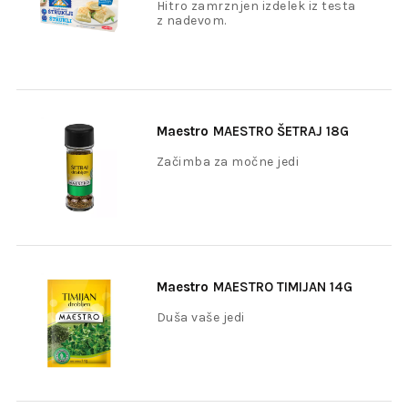
štruklji 400g
Hitro zamrznjen izdelek iz testa
z nadevom.
Maestro
MAESTRO ŠETRAJ 18G
Začimba za močne jedi
Maestro
MAESTRO TIMIJAN 14G
Duša vaše jedi