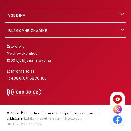
VSEBINA
BLAGOVNE ZNAMKE
Žito d.o.o.
Moskovska ulica 1
1000 Ljubljana, Slovenia
E:
info@zito.si
T:
+386(0)1 5876 100
© 2024, ŽITO Prehrambena industrija d.o.o., vse pravice
pridržane.
Izdelava spletne strani: Sitexo.com
Nastavitve piškotkov