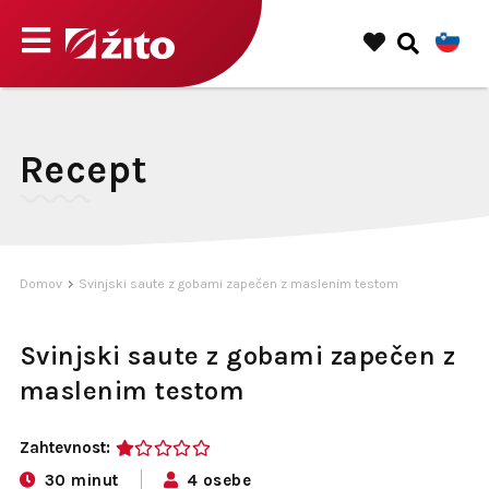
Recept
Domov
Svinjski saute z gobami zapečen z maslenim testom
Svinjski saute z gobami zapečen z
maslenim testom
Zahtevnost:
1
30 minut
4 osebe