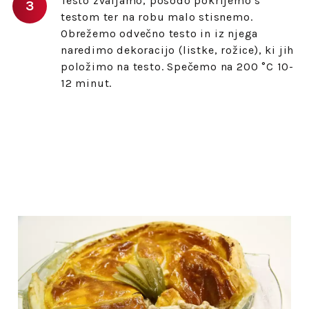
Testo zvaljamo, posodo pokrijemo s
testom ter na robu malo stisnemo.
Obrežemo odvečno testo in iz njega
naredimo dekoracijo (listke, rožice), ki jih
položimo na testo. Spečemo na 200 °C 10-
12 minut.