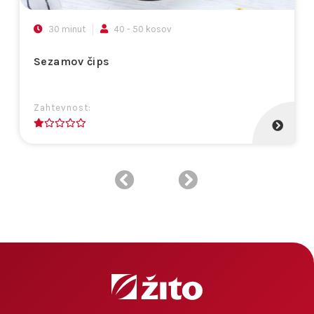
30 minut
40 - 50 kosov
Sezamov čips
Zahtevnost:
1