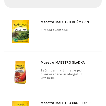
Maestro
MAESTRO ROŽMARIN
18G
Simbol zvestobe
Maestro
MAESTRO SLADKA
PAPRIKA 100G
Začimba in vrtnina, ki jedi
obarva rdečo in obogati z
vitamini.
Maestro
MAESTRO ČRNI POPER