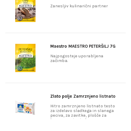
MLETI 20G
Zanesljiv kulinarični partner
Maestro
MAESTRO PETERŠILJ 7G
Najpogosteje uporabljena
začimba.
Zlato polje
Zamrznjeno listnato
testo 500g
Hitro zamrznjeno listnato testo
za izdelavo sladkega in slanega
peciva, za zavitke, plošče za
kremne rezine ipd.