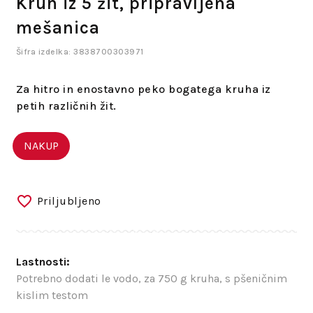
Kruh iz 5 žit, pripravljena
mešanica
Šifra izdelka: 3838700303971
Za hitro in enostavno peko bogatega kruha iz
petih različnih žit.
NAKUP
Priljubljeno
Lastnosti:
Potrebno dodati le vodo, za 750 g kruha, s pšeničnim
kislim testom