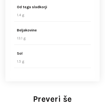
Od tega sladkorji
1.4 g
Beljakovine
13.1 g
Sol
1.5 g
Preveri še