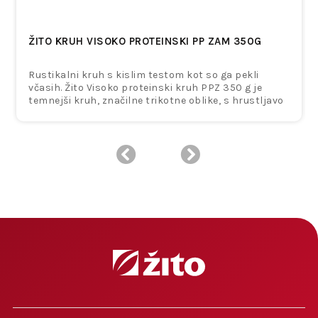
ŽITO KRUH VISOKO PROTEINSKI PP ZAM 350G
Rustikalni kruh s kislim testom kot so ga pekli
včasih. Žito Visoko proteinski kruh PPZ 350 g je
temnejši kruh, značilne trikotne oblike, s hrustljavo
skorjo in bogatim posipom lanenih, sezamovih in
sončničnih semen. Sredica je mehka, elastična in
neenakomerno luknjičasta, z vidnimi semeni in
drobljencem, kar daje kruhu poln, izrazit okus.
Pripravljen je iz kombinacije pšenične polbele moke
in pirine pšenične polnozrnate moke. Vsebuje
lanena, sezamova in sončnična semena ter suho
pšenično kislo testo, ki prispevajo k
uravnoteženemu okusu in prijetni teksturi. Kruh
odlikuje visoka vsebnost beljakovin, saj vsebuje 17,5
g beljakovin na 100 g izdelka. Hkrati predstavlja tudi
dober vir vlaknin ter zdravih maščob iz semen.