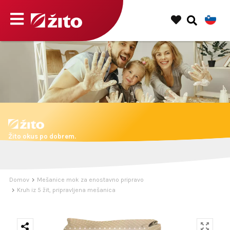
Žito okus po dobrem.
Domov
Mešanice mok za enostavno pripravo
Kruh iz 5 žit, pripravljena mešanica